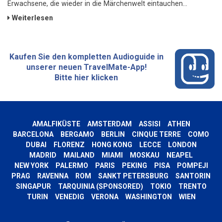
Erwachsene, die wieder in die Märchenwelt eintauchen...
Weiterlesen
Kaufen Sie den kompletten Audioguide in
unserer neuen TravelMate-App!
Bitte hier klicken
AMALFIKÜSTE
AMSTERDAM
ASSISI
ATHEN
BARCELONA
BERGAMO
BERLIN
CINQUE TERRE
COMO
DUBAI
FLORENZ
HONG KONG
LECCE
LONDON
MADRID
MAILAND
MIAMI
MOSKAU
NEAPEL
NEW YORK
PALERMO
PARIS
PEKING
PISA
POMPEJI
PRAG
RAVENNA
ROM
SANKT PETERSBURG
SANTORIN
SINGAPUR
TARQUINIA (SPONSORED)
TOKIO
TRENTO
TURIN
VENEDIG
VERONA
WASHINGTON
WIEN