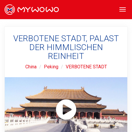
Togg
navi
VERBOTENE STADT, PALAST
DER HIMMLISCHEN
REINHEIT
China
Peking
VERBOTENE STADT