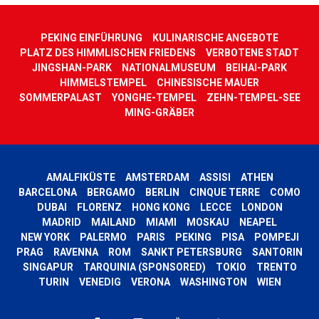
PEKING EINFÜHRUNG
KULINARISCHE ANGEBOTE
PLATZ DES HIMMLISCHEN FRIEDENS
VERBOTENE STADT
JINGSHAN-PARK
NATIONALMUSEUM
BEIHAI-PARK
HIMMELSTEMPEL
CHINESISCHE MAUER
SOMMERPALAST
YONGHE-TEMPEL
ZEHN-TEMPEL-SEE
MING-GRÄBER
AMALFIKÜSTE
AMSTERDAM
ASSISI
ATHEN
BARCELONA
BERGAMO
BERLIN
CINQUE TERRE
COMO
DUBAI
FLORENZ
HONG KONG
LECCE
LONDON
MADRID
MAILAND
MIAMI
MOSKAU
NEAPEL
NEW YORK
PALERMO
PARIS
PEKING
PISA
POMPEJI
PRAG
RAVENNA
ROM
SANKT PETERSBURG
SANTORIN
SINGAPUR
TARQUINIA (SPONSORED)
TOKIO
TRENTO
TURIN
VENEDIG
VERONA
WASHINGTON
WIEN