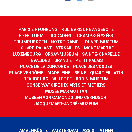
PARIS EINFÜHRUNG
KULINARISCHE ANGEBOTE
EIFFELTURM
TROCADERO
CHAMPS-ÉLYSÉES
TRIUMPHBOGEN
NOTRE-DAME
LOUVRE-MUSEUM
LOUVRE-PALAST
VERSAILLES
MONTMARTRE
LUXEMBOURG
ORSAY-MUSEUM
SAINTE-CHAPELLE
INVALIDES
GRAND ET PETIT PALAIS
PLACE DE LA CONCORDE
PLACE DES VOSGES
PLACE VENDÔME
MADELEINE
SEINE
QUARTIER LATIN
BEAUBOURG
VILLETTE
RODIN-MUSEUM
CONSERVATOIRE DES ARTS ET MÉTIERS
MUSÉE MARMOTTAN
MUSEEN VON CAMONDO UND CERNUSCHI
JACQUEMART-ANDRÉ-MUSEUM
AMALFIKÜSTE
AMSTERDAM
ASSISI
ATHEN