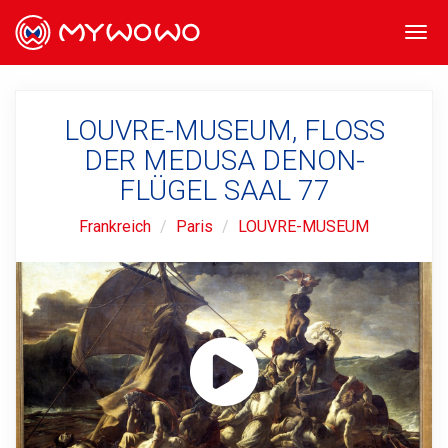
Togg
navi
LOUVRE-MUSEUM, FLOSS
DER MEDUSA DENON-
FLÜGEL SAAL 77
Frankreich
Paris
LOUVRE-MUSEUM