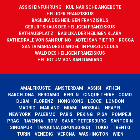
ASSISI EINFÜHRUNG
KULINARISCHE ANGEBOTE
HEILIGER FRANZISKUS
BASILIKA DES HEILIGEN FRANZISKUS
GEBURTSHAUS DES HEILIGEN FRANZISKUS
RATHAUSPLATZ
BASILIKA DER HEILIGEN KLARA
KATHEDRALE VON SAN RUFINO
ABTEI SAN PIETRO
ROCCA
SANTA MARIA DEGLI ANGELI IN PORZIUNCOLA
WALD DES HEILIGEN FRANZISKUS
HEILIGTUM VON SAN DAMIANO
AMALFIKÜSTE
AMSTERDAM
ASSISI
ATHEN
BARCELONA
BERGAMO
BERLIN
CINQUE TERRE
COMO
DUBAI
FLORENZ
HONG KONG
LECCE
LONDON
MADRID
MAILAND
MIAMI
MOSKAU
NEAPEL
NEW YORK
PALERMO
PARIS
PEKING
PISA
POMPEJI
PRAG
RAVENNA
ROM
SANKT PETERSBURG
SANTORIN
SINGAPUR
TARQUINIA (SPONSORED)
TOKIO
TRENTO
TURIN
VENEDIG
VERONA
WASHINGTON
WIEN