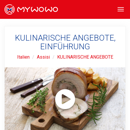
Togg
navi
KULINARISCHE ANGEBOTE,
EINFÜHRUNG
Italien
Assisi
KULINARISCHE ANGEBOTE