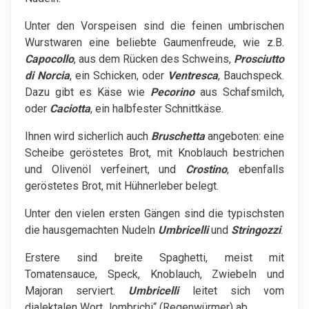
Unter den Vorspeisen sind die feinen umbrischen
Wurstwaren eine beliebte Gaumenfreude, wie z.B.
Capocollo
, aus dem Rücken des Schweins,
Prosciutto
di Norcia
, ein Schicken, oder
Ventresca
, Bauchspeck.
Dazu gibt es Käse wie
Pecorino
aus Schafsmilch,
oder
Caciotta
, ein halbfester Schnittkäse.
Ihnen wird sicherlich auch
Bruschetta
angeboten: eine
Scheibe geröstetes Brot, mit Knoblauch bestrichen
und Olivenöl verfeinert, und
Crostino
, ebenfalls
geröstetes Brot, mit Hühnerleber belegt.
Unter den vielen ersten Gängen sind die typischsten
die hausgemachten Nudeln
Umbricelli
und
Stringozzi
.
Erstere sind breite Spaghetti, meist mit
Tomatensauce, Speck, Knoblauch, Zwiebeln und
Majoran serviert.
Umbricelli
leitet sich vom
dialektalen Wort „lombrichi“ (Regenwürmer) ab.