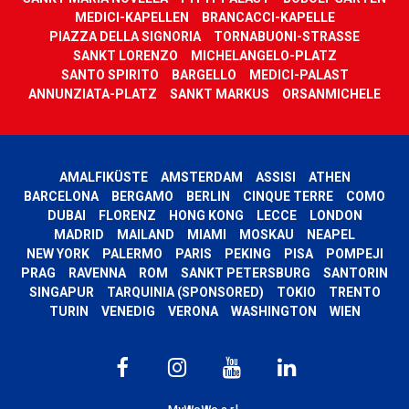
MEDICI-KAPELLEN
BRANCACCI-KAPELLE
PIAZZA DELLA SIGNORIA
TORNABUONI-STRASSE
SANKT LORENZO
MICHELANGELO-PLATZ
SANTO SPIRITO
BARGELLO
MEDICI-PALAST
ANNUNZIATA-PLATZ
SANKT MARKUS
ORSANMICHELE
AMALFIKÜSTE
AMSTERDAM
ASSISI
ATHEN
BARCELONA
BERGAMO
BERLIN
CINQUE TERRE
COMO
DUBAI
FLORENZ
HONG KONG
LECCE
LONDON
MADRID
MAILAND
MIAMI
MOSKAU
NEAPEL
NEW YORK
PALERMO
PARIS
PEKING
PISA
POMPEJI
PRAG
RAVENNA
ROM
SANKT PETERSBURG
SANTORIN
SINGAPUR
TARQUINIA (SPONSORED)
TOKIO
TRENTO
TURIN
VENEDIG
VERONA
WASHINGTON
WIEN