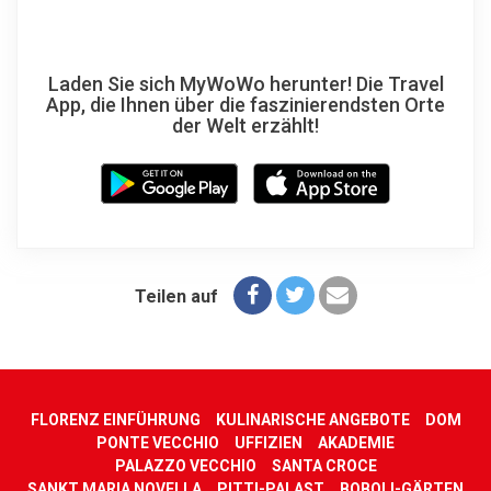
Laden Sie sich MyWoWo herunter! Die Travel
App, die Ihnen über die faszinierendsten Orte
der Welt erzählt!
Teilen auf
FLORENZ EINFÜHRUNG
KULINARISCHE ANGEBOTE
DOM
PONTE VECCHIO
UFFIZIEN
AKADEMIE
PALAZZO VECCHIO
SANTA CROCE
SANKT MARIA NOVELLA
PITTI-PALAST
BOBOLI-GÄRTEN