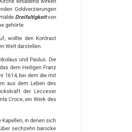
 Kirche einladend wirken
enden Goldverzierungen
Gemälde
Dreifaltigkeit
von
he gehörte.
uf, wollte den Kontrast
n Welt darstellen.
ikolaus und Paulus. Die
h das dem Heiligen Franz
r 1614, bei dem die mit
enen aus dem Leben des
uckskraft der Lecceser
anta Croce, ein Werk des
 Kapellen, in denen sich
e über sechzehn barocke