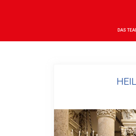
DAS TE
HEI