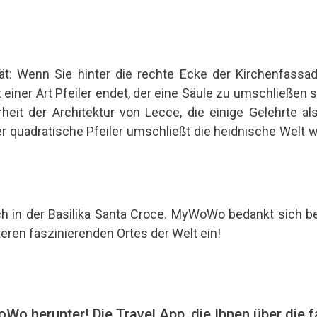
ät: Wenn Sie hinter die rechte Ecke der Kirchenfass
t einer Art Pfeiler endet, der eine Säule zu umschließen 
eit der Architektur von Lecce, die einige Gelehrte als
er quadratische Pfeiler umschließt die heidnische Welt w
h in der Basilika Santa Croce. MyWoWo bedankt sich bei
eren faszinierenden Ortes der Welt ein!
Wo herunter! Die Travel App, die Ihnen über die f