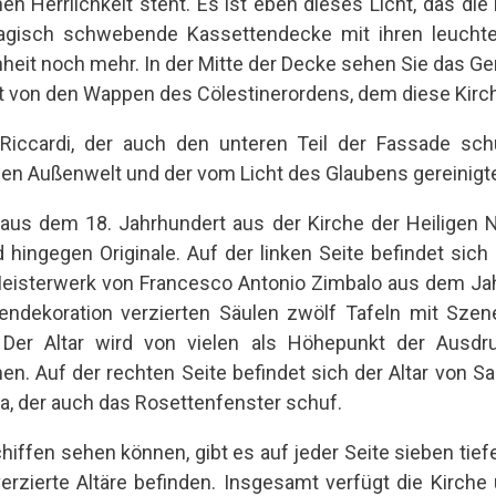
hen Herrlichkeit steht. Es ist eben dieses Licht, das die
magisch schwebende Kassettendecke mit ihren leucht
nheit noch mehr. In der Mitte der Decke sehen Sie das 
ert von den Wappen des Cölestinerordens, dem diese Kirc
 Riccardi, der auch den unteren Teil der Fassade sch
en Außenwelt und der vom Licht des Glaubens gereinigte
aus dem 18. Jahrhundert aus der Kirche der Heiligen N
d hingegen Originale. Auf der linken Seite befindet sic
isterwerk von Francesco Antonio Zimbalo aus dem Jah
mendekoration verzierten Säulen zwölf Tafeln mit Sz
 Der Altar wird von vielen als Höhepunkt der Ausdr
n. Auf der rechten Seite befindet sich der Altar von S
a, der auch das Rosettenfenster schuf.
hiffen sehen können, gibt es auf jeder Seite sieben tiefe
verzierte Altäre befinden. Insgesamt verfügt die Kirch