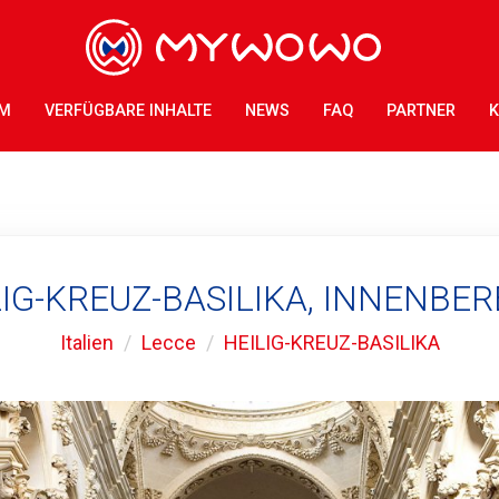
AM
VERFÜGBARE INHALTE
NEWS
FAQ
PARTNER
K
LIG-KREUZ-BASILIKA, INNENBER
Italien
Lecce
HEILIG-KREUZ-BASILIKA