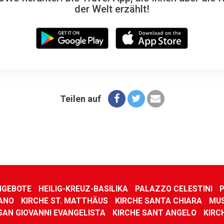
der Welt erzählt!
Teilen auf
NGEBOTE
HEILIG-KREUZ-BASILIKA
PALAZZO CELESTINI
ANO
KIRCHE ST. MATTHÄUS
KIRCHE SANTA CHIARA
MUS
SAN GIOVANNI EVANGELISTA
KIRCHE SANT ANGELO
KIRC