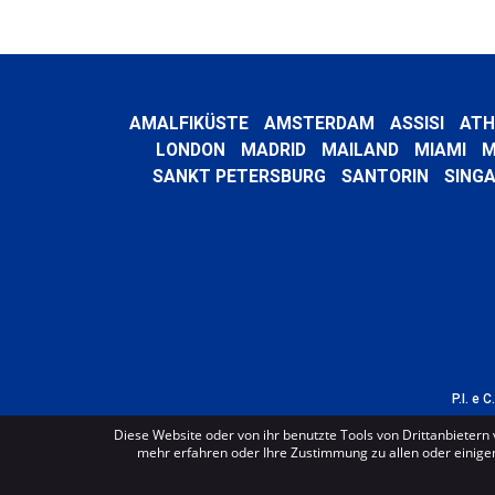
AMALFIKÜSTE
AMSTERDAM
ASSISI
ATH
LONDON
MADRID
MAILAND
MIAMI
M
SANKT PETERSBURG
SANTORIN
SING
P.I. e 
Diese Website oder von ihr benutzte Tools von Drittanbietern 
mehr erfahren oder Ihre Zustimmung zu allen oder einigen 