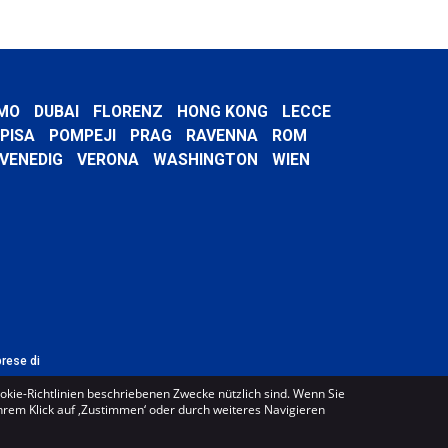
MO
DUBAI
FLORENZ
HONG KONG
LECCE
PISA
POMPEJI
PRAG
RAVENNA
ROM
VENEDIG
VERONA
WASHINGTON
WIEN
prese di
ookie-Richtlinien beschriebenen Zwecke nützlich sind. Wenn Sie
Ihrem Klick auf ‚Zustimmen‘ oder durch weiteres Navigieren