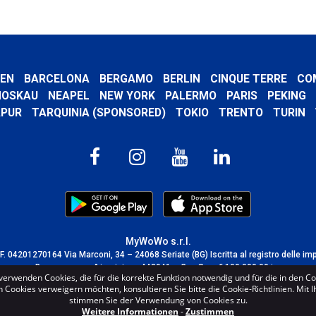
EN
BARCELONA
BERGAMO
BERLIN
CINQUE TERRE
CO
OSKAU
NEAPEL
NEW YORK
PALERMO
PARIS
PEKING
APUR
TARQUINIA (SPONSORED)
TOKIO
TRENTO
TURIN
MyWoWo s.r.l.
C.F. 04201270164 Via Marconi, 34 – 24068 Seriate (BG) Iscritta al registro delle im
Bergamo con n° iscrizione 443941 – Cap.Soc. € 100.000,00 i.v.
verwenden Cookies, die für die korrekte Funktion notwendig und für die in den C
TERMS AND CONDITIONS
-
CREDITS
Cookies verweigern möchten, konsultieren Sie bitte die Cookie-Richtlinien. Mit 
stimmen Sie der Verwendung von Cookies zu.
Weitere Informationen
-
Zustimmen