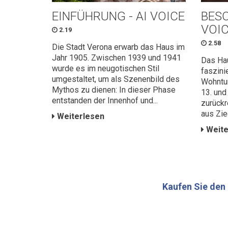
EINFÜHRUNG - AI VOICE
BESC
VOI
2.19
2.58
Die Stadt Verona erwarb das Haus im
Jahr 1905. Zwischen 1939 und 1941
Das Hau
wurde es im neugotischen Stil
faszini
umgestaltet, um als Szenenbild des
Wohntur
Mythos zu dienen: In dieser Phase
13. und
entstanden der Innenhof und...
zurückr
aus Zie
Weiterlesen
Weite
Kaufen Sie den