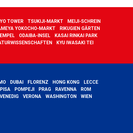
YO TOWER
TSUKIJI-MARKT
MEIJI-SCHREIN
AMEYA YOKOCHO-MARKT
RIKUGIEN GÄRTEN
TEMPEL
ODAIBA-INSEL
KASAI RINKAI PARK
ATURWISSENSCHAFTEN
KYU IWASAKI TEI
MO
DUBAI
FLORENZ
HONG KONG
LECCE
PISA
POMPEJI
PRAG
RAVENNA
ROM
VENEDIG
VERONA
WASHINGTON
WIEN