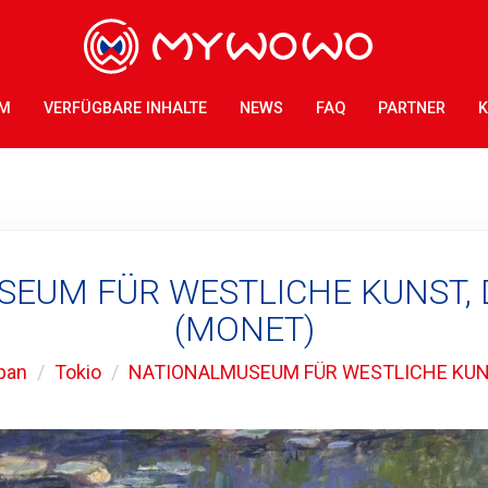
AM
VERFÜGBARE INHALTE
NEWS
FAQ
PARTNER
K
EUM FÜR WESTLICHE KUNST,
(MONET)
pan
Tokio
NATIONALMUSEUM FÜR WESTLICHE KU