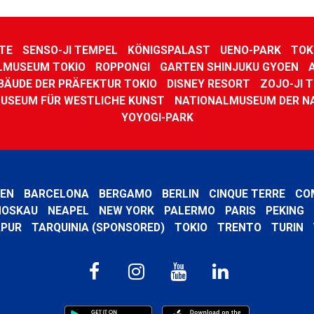
TE
SENSO-JI TEMPEL
KÖNIGSPALAST
UENO-PARK
TOK
LMUSEUM TOKIO
ROPPONGI
GARTEN SHINJUKU GYOEN
BÄUDE DER PRÄFEKTUR TOKIO
DISNEY RESORT
ZOJO-JI 
USEUM FÜR WESTLICHE KUNST
NATIONALMUSEUM DER N
YOYOGI-PARK
EN
BARCELONA
BERGAMO
BERLIN
CINQUE TERRE
CO
OSKAU
NEAPEL
NEW YORK
PALERMO
PARIS
PEKING
APUR
TARQUINIA (SPONSORED)
TOKIO
TRENTO
TURIN