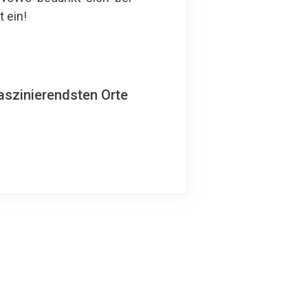
 ein!
aszinierendsten Orte