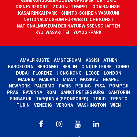
REGIERUNGSGEBÄUDE DER PRÄFEKTUR TOKIO
DISNEY RESORT
ZOJO-JI TEMPEL
ODAIBA-INSEL
KASAI RINKAI PARK
SHINTO-SCHREIN YASUKUNI
NATIONALMUSEUM FÜR WESTLICHE KUNST
NATIONALMUSEUM DER NATURWISSENSCHAFTEN
KYU IWASAKI TEI
YOYOGI-PARK
AMALFIKÜSTE
AMSTERDAM
ASSISI
ATHEN
BARCELONA
BERGAMO
BERLIN
CINQUE TERRE
COMO
DUBAI
FLORENZ
HONG KONG
LECCE
LONDON
MADRID
MAILAND
MIAMI
MOSKAU
NEAPEL
NEW YORK
PALERMO
PARIS
PEKING
PISA
POMPEJI
PRAG
RAVENNA
ROM
SANKT PETERSBURG
SANTORIN
SINGAPUR
TARQUINIA (SPONSORED)
TOKIO
TRENTO
TURIN
VENEDIG
VERONA
WASHINGTON
WIEN