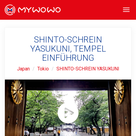
Togg
navi
SHINTO-SCHREIN
YASUKUNI, TEMPEL
EINFÜHRUNG
Japan
Tokio
SHINTO-SCHREIN YASUKUNI