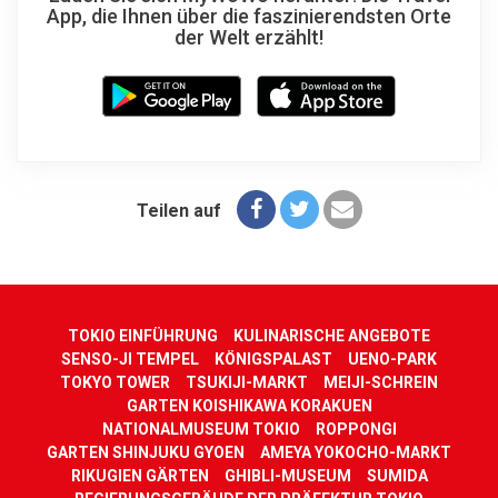
App, die Ihnen über die faszinierendsten Orte
der Welt erzählt!
Teilen auf
TOKIO EINFÜHRUNG
KULINARISCHE ANGEBOTE
SENSO-JI TEMPEL
KÖNIGSPALAST
UENO-PARK
TOKYO TOWER
TSUKIJI-MARKT
MEIJI-SCHREIN
GARTEN KOISHIKAWA KORAKUEN
NATIONALMUSEUM TOKIO
ROPPONGI
GARTEN SHINJUKU GYOEN
AMEYA YOKOCHO-MARKT
RIKUGIEN GÄRTEN
GHIBLI-MUSEUM
SUMIDA