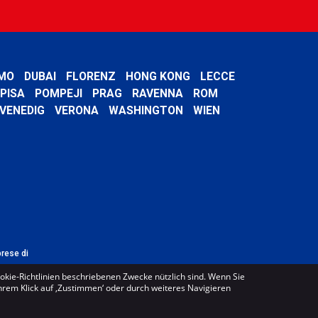
MO
DUBAI
FLORENZ
HONG KONG
LECCE
PISA
POMPEJI
PRAG
RAVENNA
ROM
VENEDIG
VERONA
WASHINGTON
WIEN
prese di
ookie-Richtlinien beschriebenen Zwecke nützlich sind. Wenn Sie
Ihrem Klick auf ‚Zustimmen‘ oder durch weiteres Navigieren