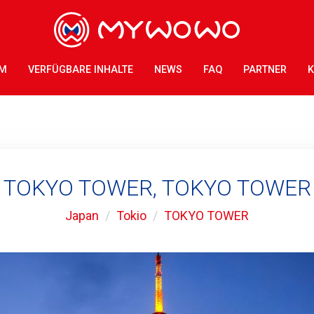
AM
VERFÜGBARE INHALTE
NEWS
FAQ
PARTNER
K
TOKYO TOWER, TOKYO TOWER
Japan
Tokio
TOKYO TOWER