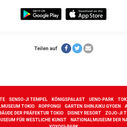
Teilen auf
TE
SENSO-JI TEMPEL
KÖNIGSPALAST
UENO-PARK
TOK
LMUSEUM TOKIO
ROPPONGI
GARTEN SHINJUKU GYOEN
BÄUDE DER PRÄFEKTUR TOKIO
DISNEY RESORT
ZOJO-JI 
USEUM FÜR WESTLICHE KUNST
NATIONALMUSEUM DER N
YOYOGI-PARK