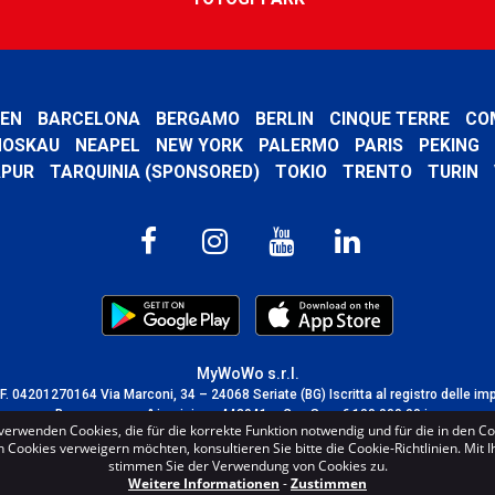
EN
BARCELONA
BERGAMO
BERLIN
CINQUE TERRE
CO
OSKAU
NEAPEL
NEW YORK
PALERMO
PARIS
PEKING
APUR
TARQUINIA (SPONSORED)
TOKIO
TRENTO
TURIN
MyWoWo s.r.l.
C.F. 04201270164 Via Marconi, 34 – 24068 Seriate (BG) Iscritta al registro delle im
Bergamo con n° iscrizione 443941 – Cap.Soc. € 100.000,00 i.v.
verwenden Cookies, die für die korrekte Funktion notwendig und für die in den C
TERMS AND CONDITIONS
-
CREDITS
Cookies verweigern möchten, konsultieren Sie bitte die Cookie-Richtlinien. Mit 
stimmen Sie der Verwendung von Cookies zu.
Weitere Informationen
-
Zustimmen