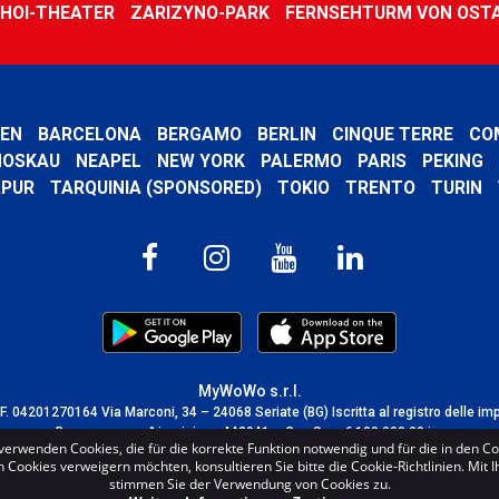
HOI-THEATER
ZARIZYNO-PARK
FERNSEHTURM VON OST
EN
BARCELONA
BERGAMO
BERLIN
CINQUE TERRE
CO
OSKAU
NEAPEL
NEW YORK
PALERMO
PARIS
PEKING
APUR
TARQUINIA (SPONSORED)
TOKIO
TRENTO
TURIN
MyWoWo s.r.l.
C.F. 04201270164 Via Marconi, 34 – 24068 Seriate (BG) Iscritta al registro delle im
Bergamo con n° iscrizione 443941 – Cap.Soc. € 100.000,00 i.v.
verwenden Cookies, die für die korrekte Funktion notwendig und für die in den C
TERMS AND CONDITIONS
-
CREDITS
Cookies verweigern möchten, konsultieren Sie bitte die Cookie-Richtlinien. Mit 
stimmen Sie der Verwendung von Cookies zu.