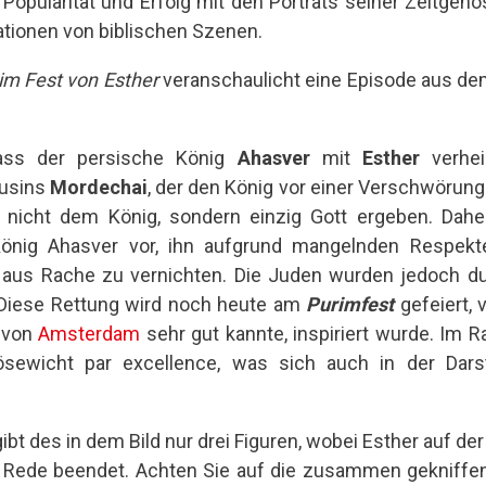
Popularität und Erfolg mit den Porträts seiner Zeitgeno
rationen von biblischen Szenen.
m Fest von Esther
veranschaulicht eine Episode aus de
ss der persische König
Ahasver
mit
Esther
verhei
ousins
Mordechai
, der den König vor einer Verschwörung
 nicht dem König, sondern einzig Gott ergeben. Daher
nig Ahasver vor, ihn aufgrund mangelnden Respek
 aus Rache zu vernichten. Die Juden wurden jedoch du
. Diese Rettung wird noch heute am
Purimfest
gefeiert,
 von
Amsterdam
sehr gut kannte, inspiriert wurde. Im
sewicht par excellence, was sich auch in der Dars
bt des in dem Bild nur drei Figuren, wobei Esther auf de
e Rede beendet. Achten Sie auf die zusammen gekniff