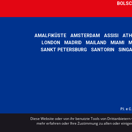
BOLSC
AMALFIKÜSTE
AMSTERDAM
ASSISI
ATH
LONDON
MADRID
MAILAND
MIAMI
M
SANKT PETERSBURG
SANTORIN
SING
P.I. e 
Diese Website oder von ihr benutzte Tools von Drittanbietern 
mehr erfahren oder Ihre Zustimmung zu allen oder einigen 