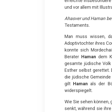
erreichte insbesondere 
und vor allem mit Illust
Ahasver und Haman bei
Testaments.
Man muss wissen, da
Adoptivtochter ihres C
konnte sich Mordechai
Berater
Haman
dem Kö
gesamte jüdische Volk
Esther selbst gerettet
die jüdische Gemeinde
gilt
Haman
als der Bö
widerspiegelt.
Wie Sie sehen können, gi
senkt, während sie ihr