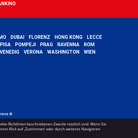
ANKINO
MO
DUBAI
FLORENZ
HONG KONG
LECCE
PISA
POMPEJI
PRAG
RAVENNA
ROM
VENEDIG
VERONA
WASHINGTON
WIEN
prese di
ookie-Richtlinien beschriebenen Zwecke nützlich sind. Wenn Sie
Ihrem Klick auf ‚Zustimmen‘ oder durch weiteres Navigieren