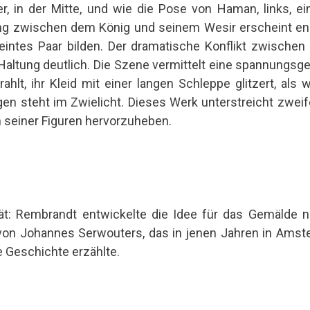
er, in der Mitte, und wie die Pose von Haman, links, ei
ung zwischen dem König und seinem Wesir erscheint e
reintes Paar bilden. Der dramatische Konflikt zwisch
 Haltung deutlich. Die Szene vermittelt eine spannungs
rahlt, ihr Kleid mit einer langen Schleppe glitzert, als
gen steht im Zwielicht. Dieses Werk unterstreicht zwei
n seiner Figuren hervorzuheben.
tät: Rembrandt entwickelte die Idee für das Gemälde
 von Johannes Serwouters, das in jenen Jahren in Ams
e Geschichte erzählte.