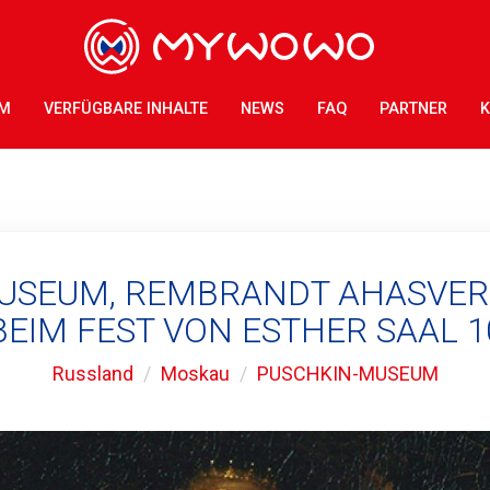
AM
VERFÜGBARE INHALTE
NEWS
FAQ
PARTNER
K
USEUM, REMBRANDT AHASVE
BEIM FEST VON ESTHER SAAL 1
Russland
Moskau
PUSCHKIN-MUSEUM