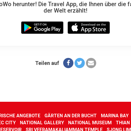
Wo herunter! Die Travel App, die Ihnen über die f
der Welt erzählt!
Teilen auf
RISCHE ANGEBOTE
GÄRTEN AN DER BUCHT
MARINA BAY
C CITY
NATIONAL GALLERY
NATIONAL MUSEUM
THIAN
RESERVOIR
SRI VEERAMAKALIAMMAN TEMPLE
SJONG LI