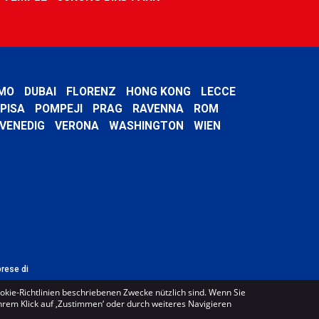
MO
DUBAI
FLORENZ
HONG KONG
LECCE
PISA
POMPEJI
PRAG
RAVENNA
ROM
VENEDIG
VERONA
WASHINGTON
WIEN
prese di
ookie-Richtlinien beschriebenen Zwecke nützlich sind. Wenn Sie
Ihrem Klick auf ‚Zustimmen‘ oder durch weiteres Navigieren