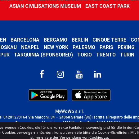
ASIAN CIVILISATIONS MUSEUM
EAST COAST PARK
EN
BARCELONA
BERGAMO
BERLIN
CINQUE TERRE
CO
OSKAU
NEAPEL
NEW YORK
PALERMO
PARIS
PEKING
APUR
TARQUINIA (SPONSORED)
TOKIO
TRENTO
TURIN
MyWoWo s.r.l.
C.F. 04201270164 Via Marconi, 34 – 24068 Seriate (BG) Iscritta al registro delle im
Bergamo con n° iscrizione 443941 – Cap.Soc. € 100.000,00 i.v.
verwenden Cookies, die für die korrekte Funktion notwendig und für die in den C
TERMS AND CONDITIONS
-
CREDITS
Cookies verweigern möchten, konsultieren Sie bitte die Cookie-Richtlinien. Mit 
stimmen Sie der Verwendung von Cookies zu.