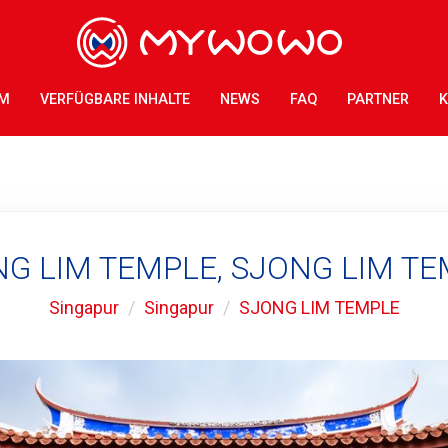
AM
VERFÜGBARE INHALTE
NEWS
FAQ
PARTNER
K
G LIM TEMPLE, SJONG LIM T
Singapur
Singapur
SJONG LIM TEMPLE