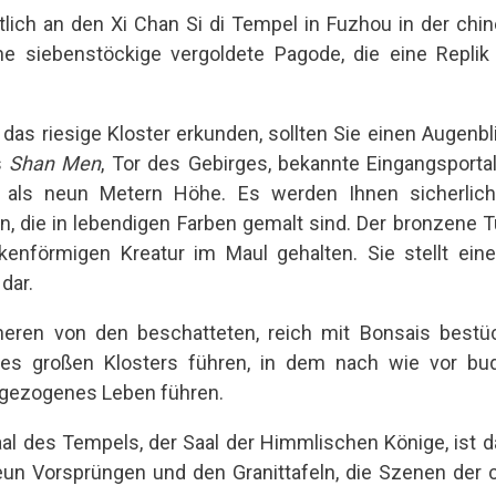
lich an den Xi Chan Si di Tempel in Fuzhou in der chin
ine siebenstöckige vergoldete Pagode, die eine Repli
 das riesige Kloster erkunden, sollten Sie einen Augenb
s
Shan Men
, Tor des Gebirges, bekannte Eingangsportal
als neun Metern Höhe. Es werden Ihnen sicherlich 
, die in lebendigen Farben gemalt sind. Der bronzene Tü
kenförmigen Kreatur im Maul gehalten. Sie stellt ein
dar.
neren von den beschatteten, reich mit Bonsais best
es großen Klosters führen, in dem nach wie vor bu
gezogenes Leben führen.
aal des Tempels, der Saal der Himmlischen Könige, ist 
un Vorsprüngen und den Granittafeln, die Szenen der 