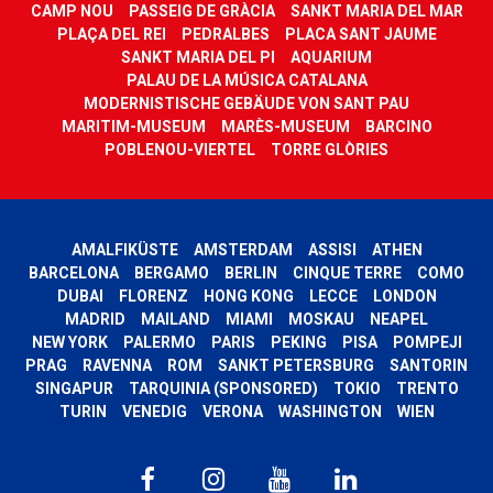
CAMP NOU
PASSEIG DE GRÀCIA
SANKT MARIA DEL MAR
PLAÇA DEL REI
PEDRALBES
PLACA SANT JAUME
SANKT MARIA DEL PI
AQUARIUM
PALAU DE LA MÚSICA CATALANA
MODERNISTISCHE GEBÄUDE VON SANT PAU
MARITIM-MUSEUM
MARÈS-MUSEUM
BARCINO
POBLENOU-VIERTEL
TORRE GLÒRIES
AMALFIKÜSTE
AMSTERDAM
ASSISI
ATHEN
BARCELONA
BERGAMO
BERLIN
CINQUE TERRE
COMO
DUBAI
FLORENZ
HONG KONG
LECCE
LONDON
MADRID
MAILAND
MIAMI
MOSKAU
NEAPEL
NEW YORK
PALERMO
PARIS
PEKING
PISA
POMPEJI
PRAG
RAVENNA
ROM
SANKT PETERSBURG
SANTORIN
SINGAPUR
TARQUINIA (SPONSORED)
TOKIO
TRENTO
TURIN
VENEDIG
VERONA
WASHINGTON
WIEN