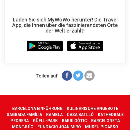
Laden Sie sich MyWoWo herunter! Die Travel
App, die Ihnen über die faszinierendsten Orte
der Welt erzählt!
Teilen auf
BARCELONA EINFÜHRUNG
KULINARISCHE ANGEBOTE
SAGRADA FAMÍLIA
RAMBLA
CASA BATLLÓ
KATHEDRALE
PEDRERA
GÜELL-PARK
BARRI GÒTIC
BARCELONETA
MONTJUÏC
FUNDACIÓ JOAN MIRÓ
MUSEU PICASSO