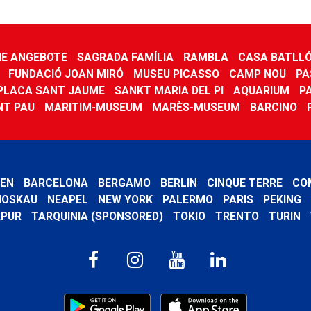
HE ANGEBOTE
SAGRADA FAMÍLIA
RAMBLA
CASA BATLL
FUNDACIÓ JOAN MIRÓ
MUSEU PICASSO
CAMP NOU
PA
PLACA SANT JAUME
SANKT MARIA DEL PI
AQUARIUM
P
NT PAU
MARITIM-MUSEUM
MARÈS-MUSEUM
BARCINO
EN
BARCELONA
BERGAMO
BERLIN
CINQUE TERRE
CO
OSKAU
NEAPEL
NEW YORK
PALERMO
PARIS
PEKING
APUR
TARQUINIA (SPONSORED)
TOKIO
TRENTO
TURIN