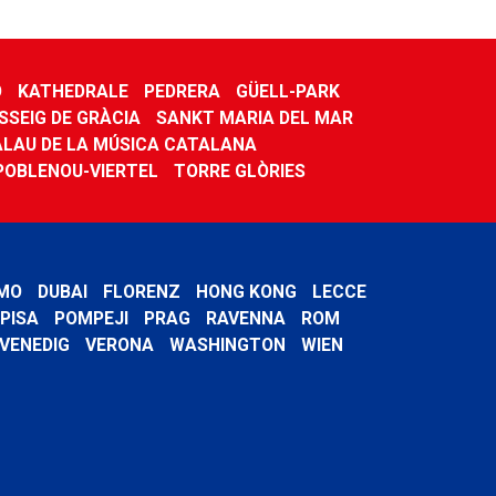
Ó
KATHEDRALE
PEDRERA
GÜELL-PARK
SSEIG DE GRÀCIA
SANKT MARIA DEL MAR
ALAU DE LA MÚSICA CATALANA
POBLENOU-VIERTEL
TORRE GLÒRIES
MO
DUBAI
FLORENZ
HONG KONG
LECCE
PISA
POMPEJI
PRAG
RAVENNA
ROM
VENEDIG
VERONA
WASHINGTON
WIEN