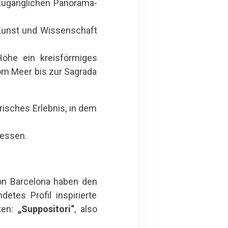
 zugänglichen Panorama-
 Kunst und Wissenschaft
öhe ein kreisförmiges
vom Meer bis zur Sagrada
isches Erlebnis, in dem
gessen.
on Barcelona haben den
tes Profil inspirierte
ten:
„Suppositori“
, also