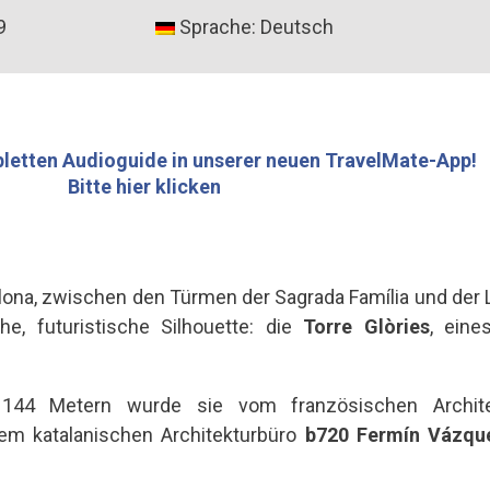
9
Sprache: Deutsch
letten Audioguide in unserer neuen TravelMate-App!
Bitte hier klicken
ona, zwischen den Türmen der Sagrada Família und der L
he, futuristische Silhouette: die
Torre Glòries
, eine
144 Metern wurde sie vom französischen Archit
m katalanischen Architekturbüro
b720 Fermín Vázqu