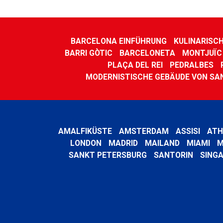
BARCELONA EINFÜHRUNG
KULINARISC
BARRI GÒTIC
BARCELONETA
MONTJUÏC
PLAÇA DEL REI
PEDRALBES
MODERNISTISCHE GEBÄUDE VON SA
AMALFIKÜSTE
AMSTERDAM
ASSISI
ATH
LONDON
MADRID
MAILAND
MIAMI
M
SANKT PETERSBURG
SANTORIN
SING