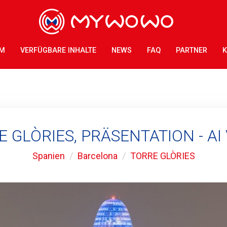
AM
VERFÜGBARE INHALTE
NEWS
FAQ
PARTNER
K
 GLÒRIES, PRÄSENTATION - AI
Spanien
Barcelona
TORRE GLÒRIES