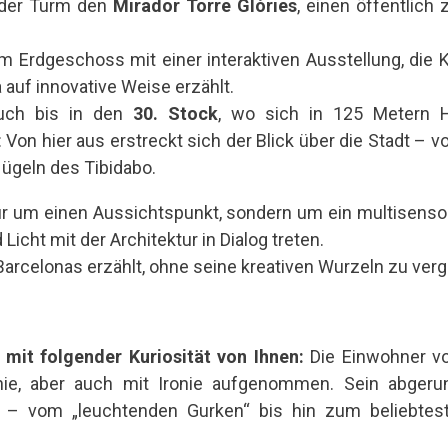
 der Turm den
Mirador Torre Glòries
, einen öffentlich
m Erdgeschoss mit einer interaktiven Ausstellung, die
 auf innovative Weise erzählt.
uch bis in den
30. Stock
, wo sich in 125 Metern H
 Von hier aus erstreckt sich der Blick über die Stadt – 
Hügeln des Tibidabo.
nur um einen Aussichtspunkt, sondern um ein multisensor
 Licht mit der Architektur in Dialog treten.
t Barcelonas erzählt, ohne seine kreativen Wurzeln zu ver
 mit folgender Kuriosität von Ihnen:
Die Einwohner v
ie, aber auch mit Ironie aufgenommen. Sein abgerunde
n – vom „leuchtenden Gurken“ bis hin zum beliebtes