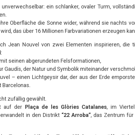
t unverwechselbar: ein schlanker, ovaler Turm, vollstän
en.
t ihre Oberfläche die Sonne wider, während sie nachts
ird, das über 16 Millionen Farbvariationen erzeugen kan
ich Jean Nouvel von zwei Elementen inspirieren, die ti
:
mit seinen abgerundeten Felsformationen,
ur Gaudís, der Natur und Symbolik miteinander verschmol
uvel – einen Lichtgeysir dar, der aus der Erde emporstei
t Barcelonas.
cht zufällig gewählt.
ht auf der
Plaça de les Glòries Catalanes
, im Vierte
verwandelt in den Distrikt
“22 Arroba”
, das Zentrum für