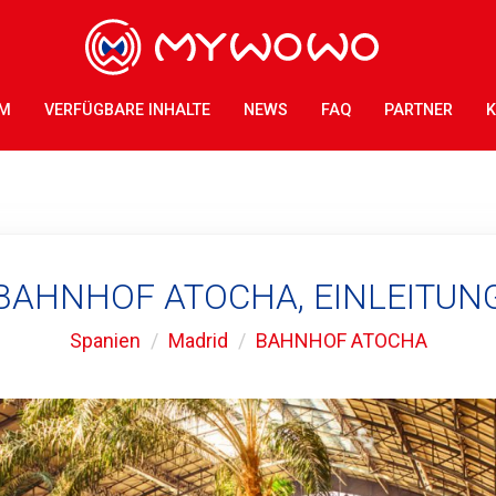
AM
VERFÜGBARE INHALTE
NEWS
FAQ
PARTNER
K
BAHNHOF ATOCHA, EINLEITUN
Spanien
Madrid
BAHNHOF ATOCHA