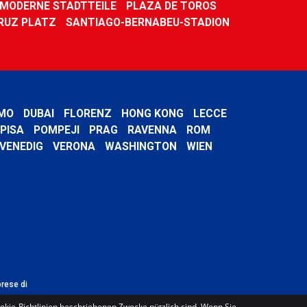
MODERNE STADTTEILE
PLAZA DE TOROS
RUZ PLATZ
SANTIAGO-BERNABEU-STADION
MO
DUBAI
FLORENZ
HONG KONG
LECCE
PISA
POMPEJI
PRAG
RAVENNA
ROM
VENEDIG
VERONA
WASHINGTON
WIEN
prese di
ookie-Richtlinien beschriebenen Zwecke nützlich sind. Wenn Sie