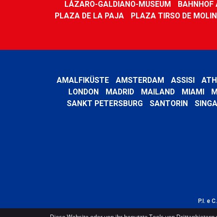
LÁZARO-GALDIANO-MUSEUM
BAHNHOF
PLAZA DE LA PAJA
PLAZA TIRSO DE MOLI
AMALFIKÜSTE
AMSTERDAM
ASSISI
ATH
LONDON
MADRID
MAILAND
MIAMI
M
SANKT PETERSBURG
SANTORIN
SING
P.I. e 
Diese Website oder von ihr benutzte Tools von Drittanbietern 