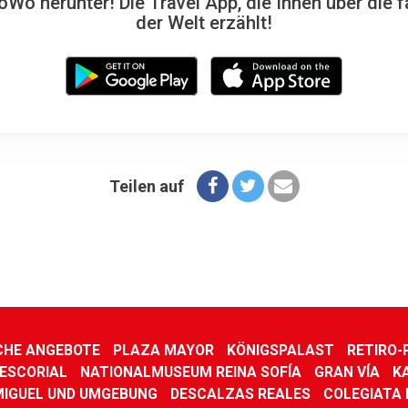
Wo herunter! Die Travel App, die Ihnen über die f
der Welt erzählt!
Teilen auf
CHE ANGEBOTE
PLAZA MAYOR
KÖNIGSPALAST
RETIRO-
ESCORIAL
NATIONALMUSEUM REINA SOFÍA
GRAN VÍA
K
IGUEL UND UMGEBUNG
DESCALZAS REALES
COLEGIATA 