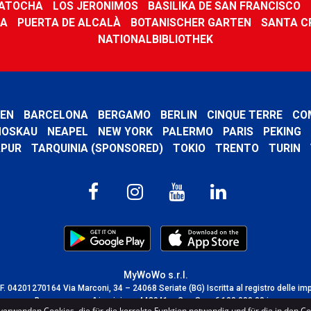
 ATOCHA
LOS JERONIMOS
BASILIKA DE SAN FRANCISCO
NA
PUERTA DE ALCALÀ
BOTANISCHER GARTEN
SANTA C
NATIONALBIBLIOTHEK
EN
BARCELONA
BERGAMO
BERLIN
CINQUE TERRE
CO
OSKAU
NEAPEL
NEW YORK
PALERMO
PARIS
PEKING
APUR
TARQUINIA (SPONSORED)
TOKIO
TRENTO
TURIN
MyWoWo s.r.l.
C.F. 04201270164 Via Marconi, 34 – 24068 Seriate (BG) Iscritta al registro delle im
Bergamo con n° iscrizione 443941 – Cap.Soc. € 100.000,00 i.v.
verwenden Cookies, die für die korrekte Funktion notwendig und für die in den C