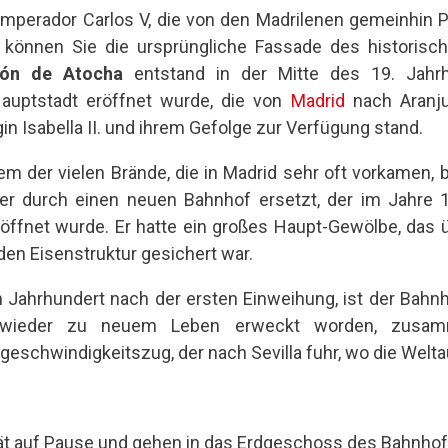
 Emperador Carlos V, die von den Madrilenen gemeinhin 
n können Sie die ursprüngliche Fassade des historis
ión de Atocha
entstand in der Mitte des 19. Jahrh
Hauptstadt eröffnet wurde, die von
Madrid
nach Aranju
in Isabella II. und ihrem Gefolge zur Verfügung stand.
nem der vielen Brände, die in Madrid sehr oft vorkamen,
 er durch einen neuen Bahnhof ersetzt, der im Jahr
ffnet wurde. Er hatte ein großes Haupt-Gewölbe, das 
en Eisenstruktur gesichert war.
n Jahrhundert nach der ersten Einweihung, ist der Bah
en wieder zu neuem Leben erweckt worden, zusa
chwindigkeitszug, der nach Sevilla fuhr, wo die Weltau
rät auf Pause und gehen in das Erdgeschoss des Bahnhof