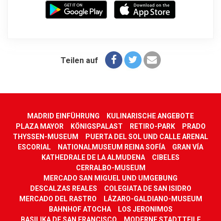
Teilen auf
MADRID EINFÜHRUNG
KULINARISCHE ANGEBOTE
PLAZA MAYOR
KÖNIGSPALAST
RETIRO-PARK
PRADO
THYSSEN-MUSEUM
PUERTA DEL SOL UND CALLE ARENAL
ESCORIAL
NATIONALMUSEUM REINA SOFÍA
GRAN VÍA
KATHEDRALE DE LA ALMUDENA
CIBELES
CERRALBO-MUSEUM
MERCADO SAN MIGUEL UND UMGEBUNG
DESCALZAS REALES
COLEGIATA DE SAN ISIDRO
MERCADO DEL RASTRO
LÁZARO-GALDIANO-MUSEUM
BAHNHOF ATOCHA
LOS JERONIMOS
BASILIKA DE SAN FRANCISCO
MODERNE STADTTEILE