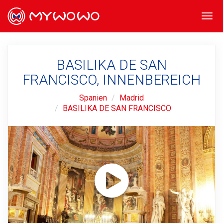
Togg
navi
BASILIKA DE SAN
FRANCISCO, INNENBEREICH
Spanien
Madrid
BASILIKA DE SAN FRANCISCO