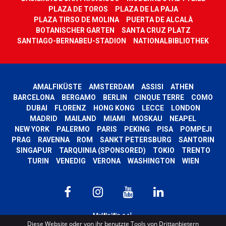
PLAZA DE TOROS
PLAZA DE LA PAJA
PLAZA TIRSO DE MOLINA
PUERTA DE ALCALÀ
BOTANISCHER GARTEN
SANTA CRUZ PLATZ
SANTIAGO-BERNABEU-STADION
NATIONALBIBLIOTHEK
AMALFIKÜSTE
AMSTERDAM
ASSISI
ATHEN
BARCELONA
BERGAMO
BERLIN
CINQUE TERRE
COMO
DUBAI
FLORENZ
HONG KONG
LECCE
LONDON
MADRID
MAILAND
MIAMI
MOSKAU
NEAPEL
NEW YORK
PALERMO
PARIS
PEKING
PISA
POMPEJI
PRAG
RAVENNA
ROM
SANKT PETERSBURG
SANTORIN
SINGAPUR
TARQUINIA (SPONSORED)
TOKIO
TRENTO
TURIN
VENEDIG
VERONA
WASHINGTON
WIEN
MyWoWo s.r.l.
Diese Website oder von ihr benutzte Tools von Drittanbietern
P.I. e C.F. 04201270164 Via Marconi, 34 – 24068 Seriate (BG) Iscritta al registro