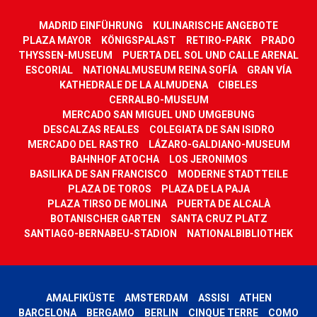
MADRID EINFÜHRUNG
KULINARISCHE ANGEBOTE
PLAZA MAYOR
KÖNIGSPALAST
RETIRO-PARK
PRADO
THYSSEN-MUSEUM
PUERTA DEL SOL UND CALLE ARENAL
ESCORIAL
NATIONALMUSEUM REINA SOFÍA
GRAN VÍA
KATHEDRALE DE LA ALMUDENA
CIBELES
CERRALBO-MUSEUM
MERCADO SAN MIGUEL UND UMGEBUNG
DESCALZAS REALES
COLEGIATA DE SAN ISIDRO
MERCADO DEL RASTRO
LÁZARO-GALDIANO-MUSEUM
BAHNHOF ATOCHA
LOS JERONIMOS
BASILIKA DE SAN FRANCISCO
MODERNE STADTTEILE
PLAZA DE TOROS
PLAZA DE LA PAJA
PLAZA TIRSO DE MOLINA
PUERTA DE ALCALÀ
BOTANISCHER GARTEN
SANTA CRUZ PLATZ
SANTIAGO-BERNABEU-STADION
NATIONALBIBLIOTHEK
AMALFIKÜSTE
AMSTERDAM
ASSISI
ATHEN
BARCELONA
BERGAMO
BERLIN
CINQUE TERRE
COMO