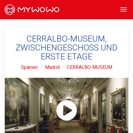
Togg
navi
CERRALBO-MUSEUM,
ZWISCHENGESCHOSS UND
ERSTE ETAGE
Spanien
Madrid
CERRALBO-MUSEUM