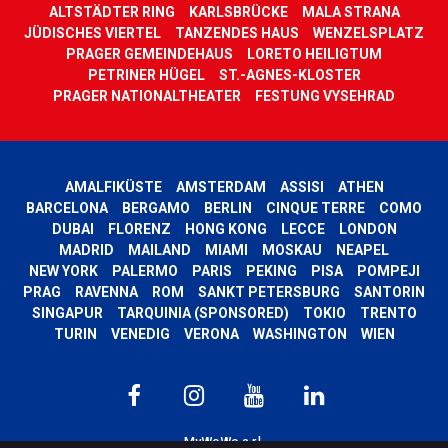
ALTSTÄDTER RING
KARLSBRÜCKE
MALA STRANA
JÜDISCHES VIERTEL
TANZENDES HAUS
WENZELSPLATZ
PRAGER GEMEINDEHAUS
LORETO HEILIGTUM
PETRINER HÜGEL
ST.-AGNES-KLOSTER
PRAGER NATIONALTHEATER
FESTUNG VYSEHRAD
AMALFIKÜSTE
AMSTERDAM
ASSISI
ATHEN
BARCELONA
BERGAMO
BERLIN
CINQUE TERRE
COMO
DUBAI
FLORENZ
HONG KONG
LECCE
LONDON
MADRID
MAILAND
MIAMI
MOSKAU
NEAPEL
NEW YORK
PALERMO
PARIS
PEKING
PISA
POMPEJI
PRAG
RAVENNA
ROM
SANKT PETERSBURG
SANTORIN
SINGAPUR
TARQUINIA (SPONSORED)
TOKIO
TRENTO
TURIN
VENEDIG
VERONA
WASHINGTON
WIEN
MyWoWo s.r.l.