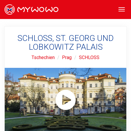
Togg
navi
SCHLOSS, ST. GEORG UND
LOBKOWITZ PALAIS
Tschechien
Prag
SCHLOSS