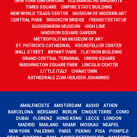
NEW YORK EINFÜHRUNG
KULINARISCHE ANGEBOTE
TIMES SQUARE
EMPIRE STATE BUILDING
NEW WORLD TRADE CENTER
MUSEUM OF MODERN ART
CENTRAL PARK
BROOKLYN BRIDGE
FREIHEITSSTATUE
GUGGENHEIM MUSEUM
HIGH LINE
MADISON SQUARE GARDEN
METROPOLITAN MUSEUM OF ART
ST. PATRICK'S CATHEDRAL
ROCKEFELLER CENTER
WALL STREET
BRYANT PARK
FLATIRON BUILDING
GRAND CENTRAL TERMINAL
UNION SQUARE
WASHINGTON SQUARE PARK
LINCOLN CENTER
LITTLE ITALY
CHINATOWN
KATHEDRALE ZUM HEILIGEN JOHANNES
AMALFIKÜSTE
AMSTERDAM
ASSISI
ATHEN
BARCELONA
BERGAMO
BERLIN
CINQUE TERRE
COMO
DUBAI
FLORENZ
HONG KONG
LECCE
LONDON
MADRID
MAILAND
MIAMI
MOSKAU
NEAPEL
NEW YORK
PALERMO
PARIS
PEKING
PISA
POMPEJI