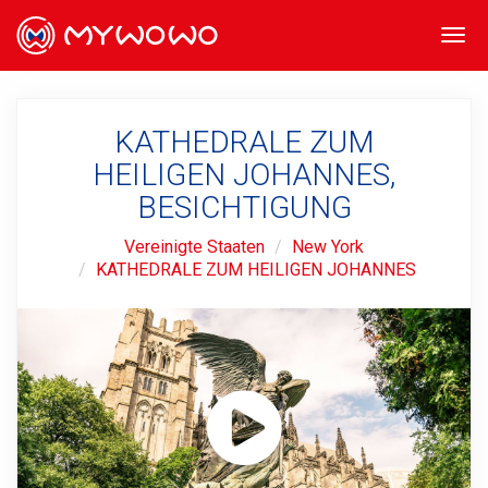
Togg
navi
KATHEDRALE ZUM
HEILIGEN JOHANNES,
BESICHTIGUNG
Vereinigte Staaten
New York
KATHEDRALE ZUM HEILIGEN JOHANNES