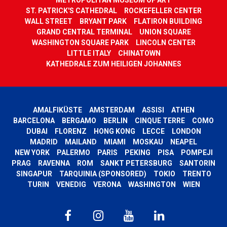
ST. PATRICK'S CATHEDRAL
ROCKEFELLER CENTER
WALL STREET
BRYANT PARK
FLATIRON BUILDING
GRAND CENTRAL TERMINAL
UNION SQUARE
WASHINGTON SQUARE PARK
LINCOLN CENTER
LITTLE ITALY
CHINATOWN
KATHEDRALE ZUM HEILIGEN JOHANNES
AMALFIKÜSTE
AMSTERDAM
ASSISI
ATHEN
BARCELONA
BERGAMO
BERLIN
CINQUE TERRE
COMO
DUBAI
FLORENZ
HONG KONG
LECCE
LONDON
MADRID
MAILAND
MIAMI
MOSKAU
NEAPEL
NEW YORK
PALERMO
PARIS
PEKING
PISA
POMPEJI
PRAG
RAVENNA
ROM
SANKT PETERSBURG
SANTORIN
SINGAPUR
TARQUINIA (SPONSORED)
TOKIO
TRENTO
TURIN
VENEDIG
VERONA
WASHINGTON
WIEN