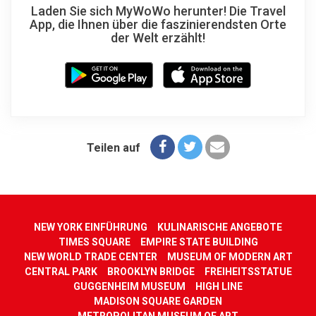
Laden Sie sich MyWoWo herunter! Die Travel
App, die Ihnen über die faszinierendsten Orte
der Welt erzählt!
Teilen auf
NEW YORK EINFÜHRUNG
KULINARISCHE ANGEBOTE
TIMES SQUARE
EMPIRE STATE BUILDING
NEW WORLD TRADE CENTER
MUSEUM OF MODERN ART
CENTRAL PARK
BROOKLYN BRIDGE
FREIHEITSSTATUE
GUGGENHEIM MUSEUM
HIGH LINE
MADISON SQUARE GARDEN
METROPOLITAN MUSEUM OF ART