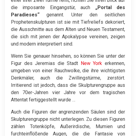
einer ihrer zwei Türme fehlt, richten Sie Ihren Blick auf
die imposante Eingangstür, auch
„Portal des
Paradieses“
genannt. Unter den seitlichen
Prophetenskulpturen ist sie mit Tiefreliefs dekoriert,
die Ausschnitte aus dem Alten und Neuen Testament,
die sich mit jenen der Apokalypse vereinen, zeigen
und modern interpretiert sind.
Wenn Sie genauer hinsehen, so können Sie unter der
Figur des Jeremias die Stadt
New York
erkennen,
umgeben von einer Rauchwolke, die ihre wichtigsten
Denkmäler, auch die Zwillingstürme, zerstört.
Irritierend ist jedoch, dass die Skulpturengruppe aus
den 70er-Jahren vier Jahre vor dem tragischen
Attentat fertiggestellt wurde …
Auch die Figuren der angrenzenden Säulen sind der
Skulpturengruppe nicht unterlegen. Zu diesen Figuren
zählen Totenköpfe, Außerirdische, Mumien und
furchteinflößende Augen, die die Fantasie von