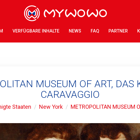
AM
VERFÜGBARE INHALTE
NEWS
FAQ
PARTNER
K
LITAN MUSEUM OF ART, DAS
CARAVAGGIO
nigte Staaten
New York
METROPOLITAN MUSEUM O