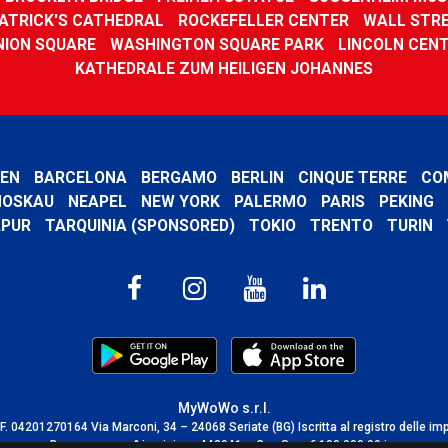
PATRICK'S CATHEDRAL
ROCKEFELLER CENTER
WALL STR
NION SQUARE
WASHINGTON SQUARE PARK
LINCOLN CEN
KATHEDRALE ZUM HEILIGEN JOHANNES
EN
BARCELONA
BERGAMO
BERLIN
CINQUE TERRE
CO
OSKAU
NEAPEL
NEW YORK
PALERMO
PARIS
PEKING
APUR
TARQUINIA (SPONSORED)
TOKIO
TRENTO
TURIN
MyWoWo s.r.l.
C.F. 04201270164 Via Marconi, 34 – 24068 Seriate (BG) Iscritta al registro delle im
Bergamo con n° iscrizione 443941 – Cap.Soc. € 100.000,00 i.v.