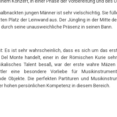
em Konzert, in einer Phase der Vorbereitung und des Ü
halbnackten jungen Männer ist sehr vielschichtig. Sie füll
en Platz der Leinwand aus. Der Jüngling in der Mitte de
n durch seine unausweichliche Präsenz in seinen Bann.
ät: Es ist sehr wahrscheinlich, dass es sich um das ers
a Del Monte handelt, einer in der Römischen Kurie sehr
sikalisches Talent besaß, war der erste wahre Mäzen
stler eine besondere Vorliebe für Musikinstrume
 Objekte. Die perfekten Partituren und Musikinstru
r hohen persönlichen Kompetenz in diesem Bereich.