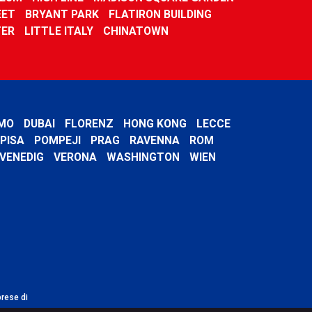
EET
BRYANT PARK
FLATIRON BUILDING
TER
LITTLE ITALY
CHINATOWN
MO
DUBAI
FLORENZ
HONG KONG
LECCE
PISA
POMPEJI
PRAG
RAVENNA
ROM
VENEDIG
VERONA
WASHINGTON
WIEN
prese di