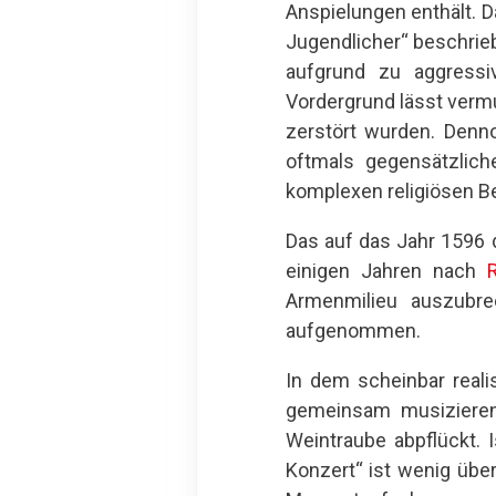
Anspielungen enthält. D
Jugendlicher“ beschrie
aufgrund zu aggressiv
Vordergrund lässt vermu
zerstört wurden. Denno
oftmals gegensätzlic
komplexen religiösen B
Das auf das Jahr 1596 
einigen Jahren nach
Armenmilieu auszubr
aufgenommen.
In dem scheinbar reali
gemeinsam musizieren, 
Weintraube abpflückt. 
Konzert“ ist wenig übe