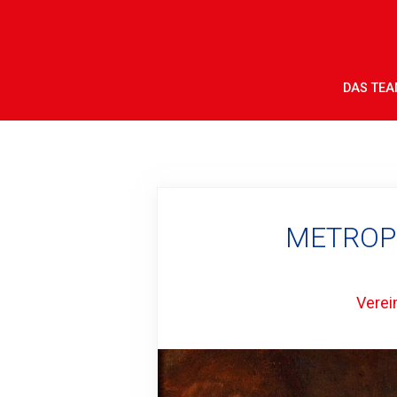
DAS TE
METROPO
Verei