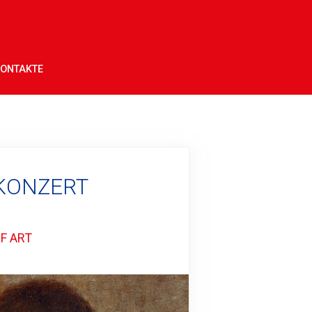
ONTAKTE
 KONZERT
F ART