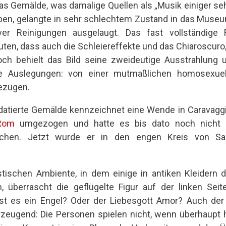
as Gemälde, was damalige Quellen als „Musik einiger sehr
ben, gelangte in sehr schlechtem Zustand in das Museum
er Reinigungen ausgelaugt. Das fast vollständige 
ten, dass auch die Schleiereffekte und das Chiaroscuro, 
ch behielt das Bild seine zweideutige Ausstrahlung u
he Auslegungen: von einer mutmaßlichen homosexuel
ezügen.
datierte Gemälde kennzeichnet eine Wende in Caravaggi
Rom
umgezogen und hatte es bis dato noch nicht 
echen. Jetzt wurde er in den engen Kreis von 
stischen Ambiente, in dem einige in antiken Kleidern d
überrascht die geflügelte Figur auf der linken Seit
Ist es ein Engel? Oder der Liebesgott Amor? Auch der
rzeugend: Die Personen spielen nicht, wenn überhaupt 