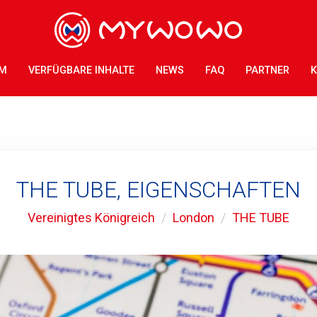
AM
VERFÜGBARE INHALTE
NEWS
FAQ
PARTNER
K
THE TUBE, EIGENSCHAFTEN
Vereinigtes Königreich
London
THE TUBE