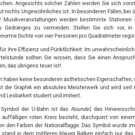
chen. Angesichts solcher Zahlen werden Sie sich vorst
ut nichts Ungewöhnliches ist. In besonderen Fällen, bei ö
er Musikveranstaltungen werden bestimmte Stationen
 Gedränges zu vermeiden. Stellen Sie sich vor, in
orme Dichte von vier Personen pro Quadratmeter registr
für ihre Effizienz und Pünktlichkeit: Im unwahrscheinlich
rtelstunde sollten Sie wissen, dass Sie einen Anspruch
n, das übrigens teuer ist!
n haben keine besonderen ästhetischen Eigenschaften,
ist die Graphik ein absolutes Meisterwerk und wird seit
nd Lesbarkeit studiert und imitiert.
 Symbol der U-Bahn ist das
Roundel
, das Hinweissch
 auffälligen roten Kreis besteht, durchquert von eine
o in den Farben der Nationalflagge. Das Symbol wurde im
stand in dem mittleren blauen Balken einfach nur das