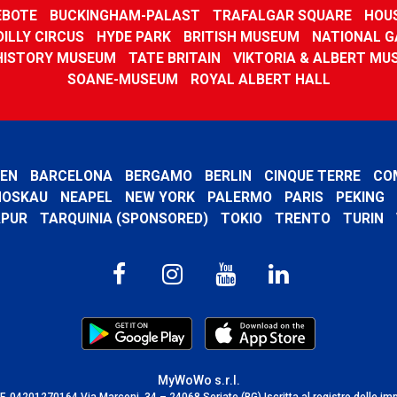
EBOTE
BUCKINGHAM-PALAST
TRAFALGAR SQUARE
HOU
ILLY CIRCUS
HYDE PARK
BRITISH MUSEUM
NATIONAL G
HISTORY MUSEUM
TATE BRITAIN
VIKTORIA & ALBERT MU
SOANE-MUSEUM
ROYAL ALBERT HALL
EN
BARCELONA
BERGAMO
BERLIN
CINQUE TERRE
CO
OSKAU
NEAPEL
NEW YORK
PALERMO
PARIS
PEKING
APUR
TARQUINIA (SPONSORED)
TOKIO
TRENTO
TURIN
MyWoWo s.r.l.
C.F. 04201270164 Via Marconi, 34 – 24068 Seriate (BG) Iscritta al registro delle im