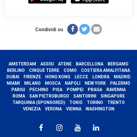
Condividi su
AMSTERDAM
ASSISI
ATENE
BARCELLONA
BERGAMO
BERLINO
CINQUE TERRE
COMO
COSTIERA AMALFITANA
DUBAI
FIRENZE
HONG KONG
LECCE
LONDRA
MADRID
MIAMI
MILANO
MOSCA
NAPOLI
NEW YORK
PALERMO
PARIGI
PECHINO
PISA
POMPEI
PRAGA
RAVENNA
ROMA
SAN PIETROBURGO
SANTORINI
SINGAPORE
TARQUINIA (SPONSORED)
TOKIO
TORINO
TRENTO
VENEZIA
VERONA
VIENNA
WASHINGTON