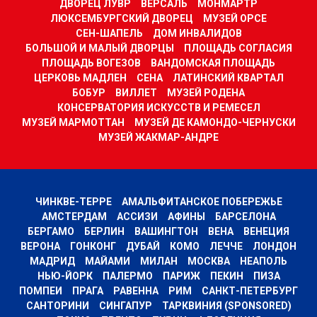
ДВОРЕЦ ЛУВР
ВЕРСАЛЬ
МОНМАРТР
ЛЮКСЕМБУРГСКИЙ ДВОРЕЦ
МУЗЕЙ ОРСЕ
СЕН-ШАПЕЛЬ
ДОМ ИНВАЛИДОВ
БОЛЬШОЙ И МАЛЫЙ ДВОРЦЫ
ПЛОЩАДЬ СОГЛАСИЯ
ПЛОЩАДЬ ВОГЕЗОВ
ВАНДОМСКАЯ ПЛОЩАДЬ
ЦЕРКОВЬ МАДЛЕН
СЕНА
ЛАТИНСКИЙ КВАРТАЛ
БОБУР
ВИЛЛЕТ
МУЗЕЙ РОДЕНА
КОНСЕРВАТОРИЯ ИСКУССТВ И РЕМЕСЕЛ
МУЗЕЙ МАРМОТТАН
МУЗЕЙ ДЕ КАМОНДО-ЧЕРНУСКИ
МУЗЕЙ ЖАКМАР-АНДРЕ
ЧИНКВЕ-ТЕРРЕ
АМАЛЬФИТАНСКОЕ ПОБЕРЕЖЬЕ
АМСТЕРДАМ
АССИЗИ
АФИНЫ
БАРСЕЛОНА
БЕРГАМО
БЕРЛИН
ВАШИНГТОН
ВЕНА
ВЕНЕЦИЯ
ВЕРОНА
ГОНКОНГ
ДУБАЙ
КОМО
ЛЕЧЧЕ
ЛОНДОН
МАДРИД
МАЙАМИ
МИЛАН
МОСКВА
НЕАПОЛЬ
НЬЮ-ЙОРК
ПАЛЕРМО
ПАРИЖ
ПЕКИН
ПИЗА
ПОМПЕИ
ПРАГА
РАВЕННА
РИМ
САНКТ-ПЕТЕРБУРГ
САНТОРИНИ
СИНГАПУР
ТАРКВИНИЯ (SPONSORED)