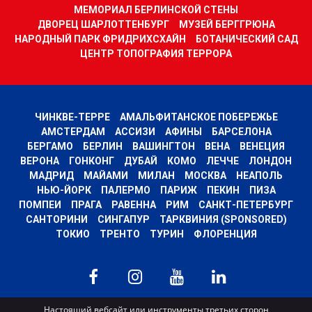
МЕМОРИАЛ БЕРЛИНСКОЙ СТЕНЫ
ДВОРЕЦ ШАРЛОТТЕНБУРГ
МУЗЕЙ БЕРГГРЮНА
НАРОДНЫЙ ПАРК ФРИДРИХСХАЙН
БОТАНИЧЕСКИЙ САД
ЦЕНТР ТОПОГРАФИЯ ТЕРРОРА
ЧИНКВЕ-ТЕРРЕ
АМАЛЬФИТАНСКОЕ ПОБЕРЕЖЬЕ
АМСТЕРДАМ
АССИЗИ
АФИНЫ
БАРСЕЛОНА
БЕРГАМО
БЕРЛИН
ВАШИНГТОН
ВЕНА
ВЕНЕЦИЯ
ВЕРОНА
ГОНКОНГ
ДУБАЙ
КОМО
ЛЕЧЧЕ
ЛОНДОН
МАДРИД
МАЙАМИ
МИЛАН
МОСКВА
НЕАПОЛЬ
НЬЮ-ЙОРК
ПАЛЕРМО
ПАРИЖ
ПЕКИН
ПИЗА
ПОМПЕИ
ПРАГА
РАВЕННА
РИМ
САНКТ-ПЕТЕРБУРГ
САНТОРИНИ
СИНГАПУР
ТАРКВИНИЯ (SPONSORED)
ТОКИО
ТРЕНТО
ТУРИН
ФЛОРЕНЦИЯ
MyWoWo s.r.l.
Настоящий вебсайт или инструменты третьих сторон