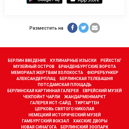
Разместить на
БЕРЛИН ВВЕДЕНИЕ
КУЛИНАРНЫЕ ИЗЫСКИ
РЕЙХСТАГ
МУЗЕЙНЫЙ ОСТРОВ
БРАНДЕНБУРГСКИЕ ВОРОТА
МЕМОРИАЛ ЖЕРТВАМ ХОЛОКОСТА
ФЮРЕРБУНКЕР
АЛЕКСАНДЕРПЛАЦ
БЕРЛИНСКАЯ ТЕЛЕБАШНЯ
ПОТСДАМСКАЯ ПЛОЩАДЬ
БЕРЛИНСКАЯ КАРТИННАЯ ГАЛЕРЕЯ
ЕВРЕЙСКИЙ МУЗЕЙ
ЧЕКПОЙНТ ЧАРЛИ
ЖАНДАРМЕНМАРКТ
ГАЛЕРЕЯ ИСТ-САЙД
ТИРГАРТЕН
ЦЕРКОВЬ СВЯТОГО НИКОЛАЯ
НЕМЕЦКИЙ ИСТОРИЧЕСКИЙ МУЗЕЙ
ГАМБУРГСКИЙ ВОКЗАЛ
ХАКСКИЕ ДВОРЫ
НОВАЯ СИНАГОГА
БЕРЛИНСКИЙ ЗООПАРК