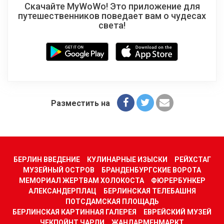
Скачайте MyWoWo! Это приложение для
путешественников поведает вам о чудесах
света!
Разместить на
БЕРЛИН ВВЕДЕНИЕ
КУЛИНАРНЫЕ ИЗЫСКИ
РЕЙХСТАГ
МУЗЕЙНЫЙ ОСТРОВ
БРАНДЕНБУРГСКИЕ ВОРОТА
МЕМОРИАЛ ЖЕРТВАМ ХОЛОКОСТА
ФЮРЕРБУНКЕР
АЛЕКСАНДЕРПЛАЦ
БЕРЛИНСКАЯ ТЕЛЕБАШНЯ
ПОТСДАМСКАЯ ПЛОЩАДЬ
БЕРЛИНСКАЯ КАРТИННАЯ ГАЛЕРЕЯ
ЕВРЕЙСКИЙ МУЗЕЙ
ЧЕКПОЙНТ ЧАРЛИ
ЖАНДАРМЕНМАРКТ