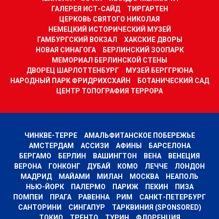
ГАЛЕРЕЯ ИСТ-САЙД
ТИРГАРТЕН
ЦЕРКОВЬ СВЯТОГО НИКОЛАЯ
НЕМЕЦКИЙ ИСТОРИЧЕСКИЙ МУЗЕЙ
ГАМБУРГСКИЙ ВОКЗАЛ
ХАКСКИЕ ДВОРЫ
НОВАЯ СИНАГОГА
БЕРЛИНСКИЙ ЗООПАРК
МЕМОРИАЛ БЕРЛИНСКОЙ СТЕНЫ
ДВОРЕЦ ШАРЛОТТЕНБУРГ
МУЗЕЙ БЕРГГРЮНА
НАРОДНЫЙ ПАРК ФРИДРИХСХАЙН
БОТАНИЧЕСКИЙ САД
ЦЕНТР ТОПОГРАФИЯ ТЕРРОРА
ЧИНКВЕ-ТЕРРЕ
АМАЛЬФИТАНСКОЕ ПОБЕРЕЖЬЕ
АМСТЕРДАМ
АССИЗИ
АФИНЫ
БАРСЕЛОНА
БЕРГАМО
БЕРЛИН
ВАШИНГТОН
ВЕНА
ВЕНЕЦИЯ
ВЕРОНА
ГОНКОНГ
ДУБАЙ
КОМО
ЛЕЧЧЕ
ЛОНДОН
МАДРИД
МАЙАМИ
МИЛАН
МОСКВА
НЕАПОЛЬ
НЬЮ-ЙОРК
ПАЛЕРМО
ПАРИЖ
ПЕКИН
ПИЗА
ПОМПЕИ
ПРАГА
РАВЕННА
РИМ
САНКТ-ПЕТЕРБУРГ
САНТОРИНИ
СИНГАПУР
ТАРКВИНИЯ (SPONSORED)
ТОКИО
ТРЕНТО
ТУРИН
ФЛОРЕНЦИЯ