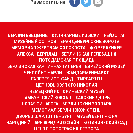
Разместить на
БЕРЛИН ВВЕДЕНИЕ
КУЛИНАРНЫЕ ИЗЫСКИ
РЕЙХСТАГ
МУЗЕЙНЫЙ ОСТРОВ
БРАНДЕНБУРГСКИЕ ВОРОТА
МЕМОРИАЛ ЖЕРТВАМ ХОЛОКОСТА
ФЮРЕРБУНКЕР
АЛЕКСАНДЕРПЛАЦ
БЕРЛИНСКАЯ ТЕЛЕБАШНЯ
ПОТСДАМСКАЯ ПЛОЩАДЬ
БЕРЛИНСКАЯ КАРТИННАЯ ГАЛЕРЕЯ
ЕВРЕЙСКИЙ МУЗЕЙ
ЧЕКПОЙНТ ЧАРЛИ
ЖАНДАРМЕНМАРКТ
ГАЛЕРЕЯ ИСТ-САЙД
ТИРГАРТЕН
ЦЕРКОВЬ СВЯТОГО НИКОЛАЯ
НЕМЕЦКИЙ ИСТОРИЧЕСКИЙ МУЗЕЙ
ГАМБУРГСКИЙ ВОКЗАЛ
ХАКСКИЕ ДВОРЫ
НОВАЯ СИНАГОГА
БЕРЛИНСКИЙ ЗООПАРК
МЕМОРИАЛ БЕРЛИНСКОЙ СТЕНЫ
ДВОРЕЦ ШАРЛОТТЕНБУРГ
МУЗЕЙ БЕРГГРЮНА
НАРОДНЫЙ ПАРК ФРИДРИХСХАЙН
БОТАНИЧЕСКИЙ САД
ЦЕНТР ТОПОГРАФИЯ ТЕРРОРА