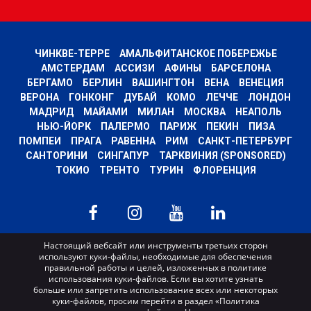
ЧИНКВЕ-ТЕРРЕ
АМАЛЬФИТАНСКОЕ ПОБЕРЕЖЬЕ
АМСТЕРДАМ
АССИЗИ
АФИНЫ
БАРСЕЛОНА
БЕРГАМО
БЕРЛИН
ВАШИНГТОН
ВЕНА
ВЕНЕЦИЯ
ВЕРОНА
ГОНКОНГ
ДУБАЙ
КОМО
ЛЕЧЧЕ
ЛОНДОН
МАДРИД
МАЙАМИ
МИЛАН
МОСКВА
НЕАПОЛЬ
НЬЮ-ЙОРК
ПАЛЕРМО
ПАРИЖ
ПЕКИН
ПИЗА
ПОМПЕИ
ПРАГА
РАВЕННА
РИМ
САНКТ-ПЕТЕРБУРГ
САНТОРИНИ
СИНГАПУР
ТАРКВИНИЯ (SPONSORED)
ТОКИО
ТРЕНТО
ТУРИН
ФЛОРЕНЦИЯ
MyWoWo s.r.l.
Настоящий вебсайт или инструменты третьих сторон
используют куки-файлы, необходимые для обеспечения
P.I. e C.F. 04201270164 Via Marconi, 34 – 24068 Seriate (BG) Iscritta al registro
правильной работы и целей, изложенных в политике
delle imprese di Bergamo con n° iscrizione 443941 – Cap.Soc. € 100.000,00 i.v.
использования куки-файлов. Если вы хотите узнать
TERMS AND CONDITIONS
-
CREDITS
больше или запретить использование всех или некоторых
куки-файлов, просим перейти в раздел «Политика