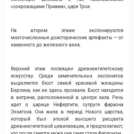
«сокровищами Приама», царя Трои.
На втором этаже экспонируются
многочисленные доисторические артефакты — от
каменного до железного века.
Верхний этаж посвящен древнеегипетскому
искусству. Среди замечательных экспонатов
выделяется бюст самой красивой женщины
Берлина, как ее здесь прозвали. Бюст находится
в витрине, расположенной в центре зала. Речь
идет о царице Нефертити, супруге фараона
Эхнатона. Она жила в период Нового царства,
который был эпохой высшего расцвета
древнеегипетской цивилизации, и предполагают,
что после смерти мужа она сама стала фараоном.