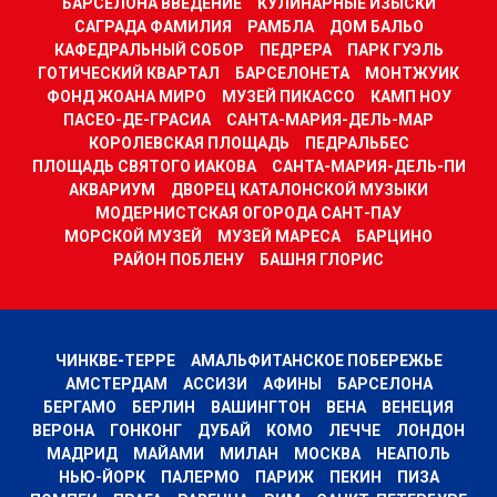
БАРСЕЛОНА ВВЕДЕНИЕ
КУЛИНАРНЫЕ ИЗЫСКИ
САГРАДА ФАМИЛИЯ
РАМБЛА
ДОМ БАЛЬО
КАФЕДРАЛЬНЫЙ СОБОР
ПЕДРЕРА
ПАРК ГУЭЛЬ
ГОТИЧЕСКИЙ КВАРТАЛ
БАРСЕЛОНЕТА
МОНТЖУИК
ФОНД ЖОАНА МИРО
МУЗЕЙ ПИКАССО
КАМП НОУ
ПАСЕО-ДЕ-ГРАСИА
САНТА-МАРИЯ-ДЕЛЬ-МАР
КОРОЛЕВСКАЯ ПЛОЩАДЬ
ПЕДРАЛЬБЕС
ПЛОЩАДЬ СВЯТОГО ИАКОВА
САНТА-МАРИЯ-ДЕЛЬ-ПИ
АКВАРИУМ
ДВОРЕЦ КАТАЛОНСКОЙ МУЗЫКИ
МОДЕРНИСТСКАЯ ОГОРОДА САНТ-ПАУ
МОРСКОЙ МУЗЕЙ
МУЗЕЙ МАРЕСА
БАРЦИНО
РАЙОН ПОБЛЕНУ
БАШНЯ ГЛОРИС
ЧИНКВЕ-ТЕРРЕ
АМАЛЬФИТАНСКОЕ ПОБЕРЕЖЬЕ
АМСТЕРДАМ
АССИЗИ
АФИНЫ
БАРСЕЛОНА
БЕРГАМО
БЕРЛИН
ВАШИНГТОН
ВЕНА
ВЕНЕЦИЯ
ВЕРОНА
ГОНКОНГ
ДУБАЙ
КОМО
ЛЕЧЧЕ
ЛОНДОН
МАДРИД
МАЙАМИ
МИЛАН
МОСКВА
НЕАПОЛЬ
НЬЮ-ЙОРК
ПАЛЕРМО
ПАРИЖ
ПЕКИН
ПИЗА