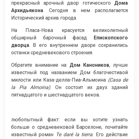
прекрасный арочный двор готического
Дома
Архидьякона
. Сегодня в нем располагается
Исторический архив города.
На Пласа-Нова красуется великолепный
обширный барочный фасад
Епископского
дворца
. В его внутреннем дворе сохранились
останки средневекового строения.
Обратите внимание на
Дом Каноников
, лучше
известный под названием Дом благочестивой
милости или Каза-делла-Пиа-Альмоина
(
Casa
de
la
Pia
Almoina
)
. Он состоит их двух зданий
пятнадцатого и шестнадцатого веков.
любопытный факт: если вы хотите узнать
больше о средневековой Барселоне, почитайте
известный роман
Te
dar
é
la
tierra
. Его действие