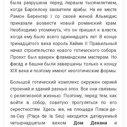
была разрушена перед первым тысячелетием,
когда Барселону захватили арабы. На ее месте
Рамон Беренгер I со своей женой Альмодис
приказали возвести новый романский храм.
Необходимо упомянуть, что он пришел к власти,
когда ему было всего одиннадцать лет. В конце
тринадцатого века король Хайме II Правильный
начал строительство нового готического собора.
Проект был вверен фламандским мастерам. Но
фасад и башни были завершены только к концу
XIX века и поэтому имеют неоготические формы.
Большой готический комплекс окружен серией
строений и зданий разных эпох. Все они связаны
с религиозной жизнью. Поэтому, перед тем, как
войти в собор, советую прогуляться по его
окрестностям. Здесь же, на площади Пласа-де-
ла-Сеу (Plaça de la Seu) находится датируемый
четырнадцатым веком
Дом Декана
и