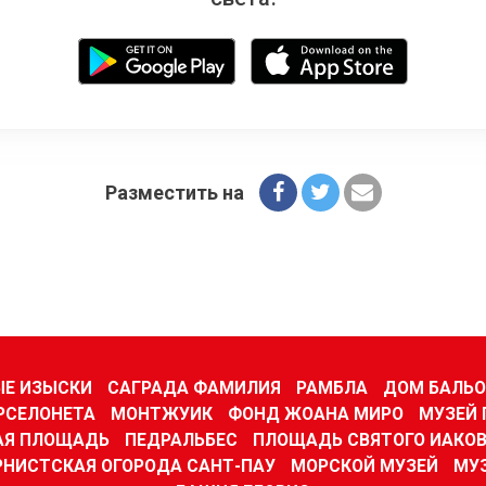
Разместить на
ЫЕ ИЗЫСКИ
САГРАДА ФАМИЛИЯ
РАМБЛА
ДОМ БАЛЬО
РСЕЛОНЕТА
МОНТЖУИК
ФОНД ЖОАНА МИРО
МУЗЕЙ 
АЯ ПЛОЩАДЬ
ПЕДРАЛЬБЕС
ПЛОЩАДЬ СВЯТОГО ИАКО
НИСТСКАЯ ОГОРОДА САНТ-ПАУ
МОРСКОЙ МУЗЕЙ
МУ