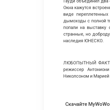
Гауди объединил два 
Окна кажутся встрое
виде переплетенных
дымоходы с полной тв
попали на выставку 
странные, но доброд
наследия ЮНЕСКО.
ЛЮБОПЫТНЫЙ ФАКТ: ес
режиссер Антонион
Николсоном и Марией
Скачайте MyWoWo!