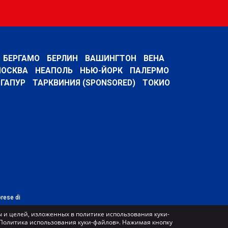
БЕРГАМО
БЕРЛИН
ВАШИНГТОН
ВЕНА
ОСКВА
НЕАПОЛЬ
НЬЮ-ЙОРК
ПАЛЕРМО
ГАПУР
ТАРКВИНИЯ (SPONSORED)
ТОКИО
prese di
 и целей, изложенных в политике использования куки-
 «Политика использования куки-файлов». Нажимая кнопку