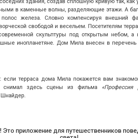
соседних здания, создав сплошную кривую так, как у
нными в каменные волны, разделяющие этажи. А ба
 полос железа. Словно компенсируя внешний фа
орческой свободой и весельем. Посетителям терра
современной скульптуры под открытым небом, а
ушные инопланетяне. Дом Мила внесен в перечень
ли терраса дома Мила покажется вам знакомой,
и снимал здесь сцены из фильма
«Профессия 
 Шнайдер.
 Это приложение для путешественников повед
света!