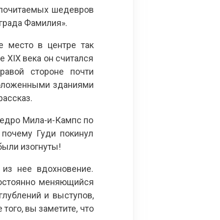
 почитаемых шедевров
аграда Фамилия».
е место в центре так
е XIX века он считался
равой стороне почти
положенными зданиями
ассказ.
Педро Мила-и-Кампс по
, почему Гуди покинул
были изогнуты!
 из нее вдохновение.
постоянно меняющийся
глублений и выступов,
того, вы заметите, что