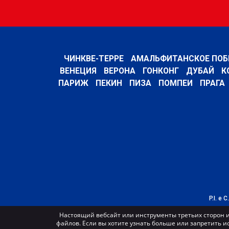
ЧИНКВЕ-ТЕРРЕ
АМАЛЬФИТАНСКОЕ ПОБ
ВЕНЕЦИЯ
ВЕРОНА
ГОНКОНГ
ДУБАЙ
К
ПАРИЖ
ПЕКИН
ПИЗА
ПОМПЕИ
ПРАГА
P.I. e 
Настоящий вебсайт или инструменты третьих сторон и
файлов. Если вы хотите узнать больше или запретить и