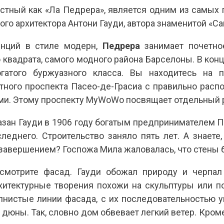
естный как «Ла Педрера», является одним из самых
ого архитектора Антони Гауди, автора знаменитой «С
енций в стиле модерн,
Педрера
занимает почетно
квадрата, самого модного района Барселоны. В конц
гатого буржуазного класса. Вы находитесь на п
нтного проспекта Пасео-де-Грасиа с правильно рас
ми. Этому проспекту MyWoWo посвящает отдельный р
зан Гауди в 1906 году богатым предпринимателем 
еднего. Строительство заняло пять лет. А знаете
 завершением? Госпожа Мила жаловалась, что стены 
смотрите фасад. Гауди обожал природу и черпал
рхитектурные творения похожи на скульптуры или 
лнистые линии фасада, с их последовательностью у
юны. Так, словно дом обвевает легкий ветер. Кроме 