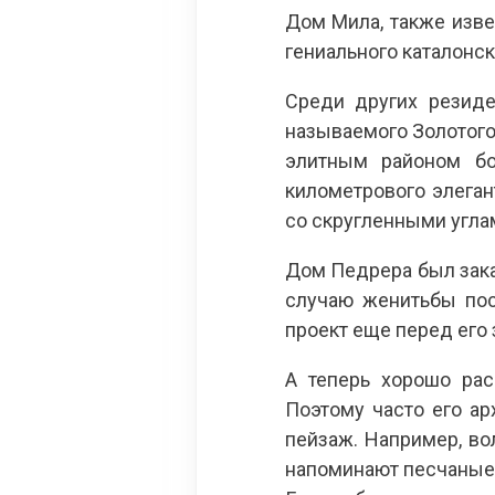
Дом Мила, также изв
гениального каталонск
Среди других резид
называемого Золотого 
элитным районом бо
километрового элега
со скругленными угла
Дом Педрера был зака
случаю женитьбы посл
проект еще перед его
А теперь хорошо рас
Поэтому часто его а
пейзаж. Например, во
напоминают песчаные д