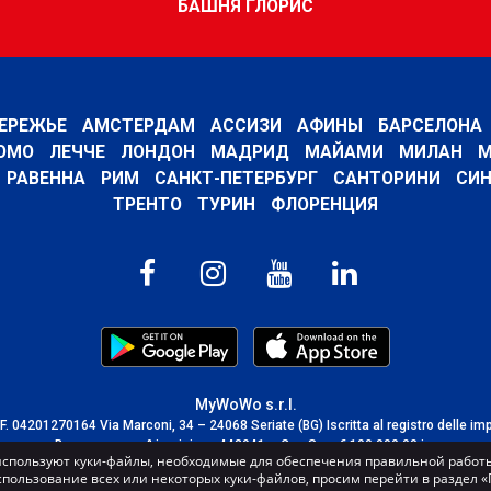
БАШНЯ ГЛОРИС
ЕРЕЖЬЕ
АМСТЕРДАМ
АССИЗИ
АФИНЫ
БАРСЕЛОНА
ОМО
ЛЕЧЧЕ
ЛОНДОН
МАДРИД
МАЙАМИ
МИЛАН
М
РАВЕННА
РИМ
САНКТ-ПЕТЕРБУРГ
САНТОРИНИ
СИН
ТРЕНТО
ТУРИН
ФЛОРЕНЦИЯ
MyWoWo s.r.l.
C.F. 04201270164 Via Marconi, 34 – 24068 Seriate (BG) Iscritta al registro delle im
Bergamo con n° iscrizione 443941 – Cap.Soc. € 100.000,00 i.v.
спользуют куки-файлы, необходимые для обеспечения правильной работы
TERMS AND CONDITIONS
-
CREDITS
спользование всех или некоторых куки-файлов, просим перейти в раздел