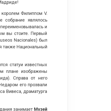
Мадриде!
 королем Филиппом V.
ое собрание являлось
з переименовывалась и
ым вы стоите. Первый
Museos Nacionales) был
ся также Национальный
тся статуи известных
вом плане изображены
да). Справа от него
Недаром его прозвали
са Вивеса, драматурга
здания занимает
Музей