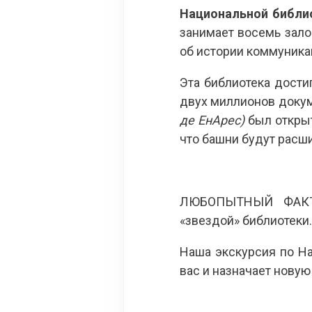
Национальной библи
занимает восемь зало
об истории коммуникац
Эта библиотека достиг
двух миллионов докум
де ЕнАрес)
был открыт
что башни будут расш
ЛЮБОПЫТНЫЙ ФАКТ: 
«звездой» библиотеки
Наша экскурсия по Н
вас и назначает новую