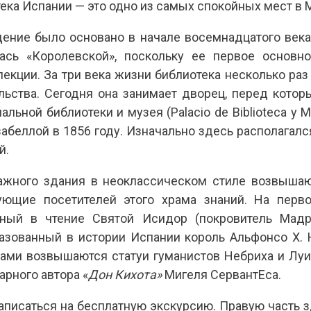
ека Испании — это одно из самых спокойных мест в 
дение было основано в начале восемнадцатого века
ась «Королевской», поскольку ее первое основн
екции. За три века жизни библиотека несколько ра
льства. Сегодня она занимает дворец, перед котор
льной библиотеки и музея (Palacio de Biblioteca y 
абеллой в 1856 году. Изначально здесь располагал
й.
ажного здания в неоклассическом стиле возвышаю
вующие посетителей этого храма знаний. На пер
ный в чтение Святой Исидор (покровитель Мадри
азованный в истории Испании король Альфонсо X. 
ами возвышаются статуи гуманистов Небриха и Луи
арного автора «
Дон Кихота»
Мигеля СервантЕса.
аписаться на бесплатную экскурсию. Правую часть 