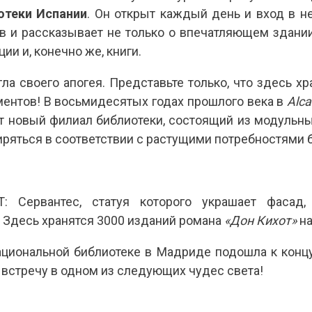
отеки Испании
. Он открыт каждый день и вход в н
в и рассказывает не только о впечатляющем здании
ии и, конечно же, книги.
ла своего апогея. Представьте только, что здесь х
ентов! В восьмидесятых годах прошлого века в
Alca
 новый филиал библиотеки, состоящий из модульны
иряться в соответствии с растущими потребностями 
Сервантес, статуя которого украшает фасад, 
. Здесь хранятся 3000 изданий романа
«Дон Кихот»
на
ациональной библиотеке в Мадриде подошла к конц
 встречу в одном из следующих чудес света!