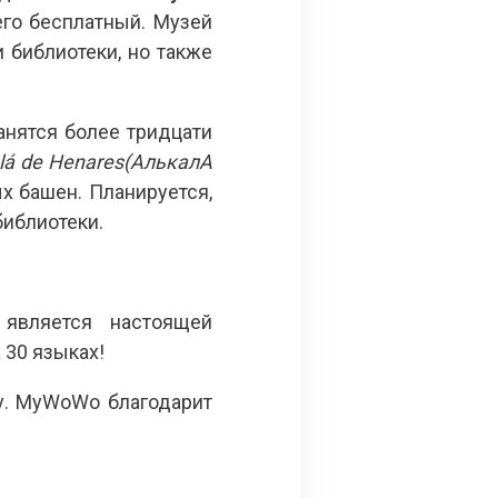
его бесплатный. Музей
 библиотеки, но также
ранятся более тридцати
lá de Henares
(АлькалА
х башен. Планируется,
библиотеки.
является настоящей
 30 языках!
у. MyWoWo благодарит