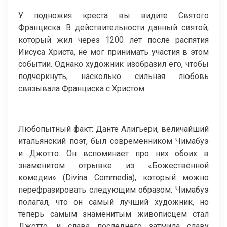
У подножия креста вы видите Святого
Франциска. В действительности данный святой,
который жил через 1200 лет после распятия
Иисуса Христа, не мог принимать участия в этом
событии. Однако художник изобразил его, чтобы
подчеркнуть, насколько сильная любовь
связывала Франциска с Христом.
Любопытный факт: Данте Алигьери, величайший
итальянский поэт, был современником Чимабуэ
и Джотто. Он вспоминает про них обоих в
знаменитом отрывке из «Божественной
комедии» (Divina Commedia), который можно
перефразировать следующим образом: Чимабуэ
полагал, что он самый лучший художник, но
теперь самым знаменитым живописцем стал
Джотто, и слава последнего затмила славу