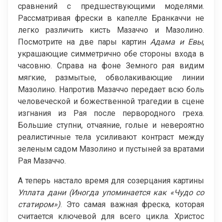
сравнений с предшествующими моделями.
Рассматривая фрески в капелле Бранкаччи не
легко различить кисть Мазаччо и Мазолино.
Посмотрите на две пары картин
Адама и Евы
,
украшающие симметрично обе стороны входа в
часовню. Справа на фоне Земного рая видим
мягкие, размытые, обволакивающие линии
Мазолино. Напротив Мазаччо передает всю боль
человеческой и божественной трагедии в сцене
изгнания из Рая после первородного греха.
Большие ступни, отчаяние, голые и невероятно
реалистичные тела усиливают контраст между
зеленым садом Мазолино и пустыней за вратами
Рая Мазаччо.
А теперь настало время для созерцания картины
Уплата дани (Иногда упоминается как «Чудо со
статиром»)
. Это самая важная фреска, которая
считается ключевой для всего цикла. Христос