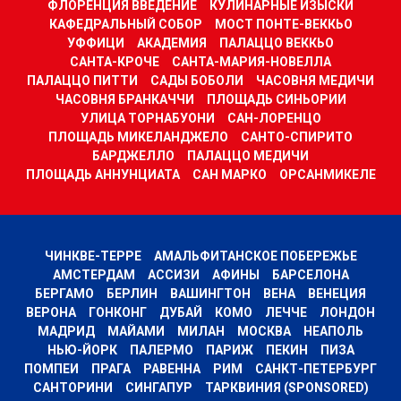
ФЛОРЕНЦИЯ ВВЕДЕНИЕ
КУЛИНАРНЫЕ ИЗЫСКИ
КАФЕДРАЛЬНЫЙ СОБОР
МОСТ ПОНТЕ-ВЕККЬО
УФФИЦИ
АКАДЕМИЯ
ПАЛАЦЦО ВЕККЬО
САНТА-КРОЧЕ
САНТА-МАРИЯ-НОВЕЛЛА
ПАЛАЦЦО ПИТТИ
САДЫ БОБОЛИ
ЧАСОВНЯ МЕДИЧИ
ЧАСОВНЯ БРАНКАЧЧИ
ПЛОЩАДЬ СИНЬОРИИ
УЛИЦА ТОРНАБУОНИ
САН-ЛОРЕНЦО
ПЛОЩАДЬ МИКЕЛАНДЖЕЛО
САНТО-СПИРИТО
БАРДЖЕЛЛО
ПАЛАЦЦО МЕДИЧИ
ПЛОЩАДЬ АННУНЦИАТА
САН МАРКО
ОРСАНМИКЕЛЕ
ЧИНКВЕ-ТЕРРЕ
АМАЛЬФИТАНСКОЕ ПОБЕРЕЖЬЕ
АМСТЕРДАМ
АССИЗИ
АФИНЫ
БАРСЕЛОНА
БЕРГАМО
БЕРЛИН
ВАШИНГТОН
ВЕНА
ВЕНЕЦИЯ
ВЕРОНА
ГОНКОНГ
ДУБАЙ
КОМО
ЛЕЧЧЕ
ЛОНДОН
МАДРИД
МАЙАМИ
МИЛАН
МОСКВА
НЕАПОЛЬ
НЬЮ-ЙОРК
ПАЛЕРМО
ПАРИЖ
ПЕКИН
ПИЗА
ПОМПЕИ
ПРАГА
РАВЕННА
РИМ
САНКТ-ПЕТЕРБУРГ
САНТОРИНИ
СИНГАПУР
ТАРКВИНИЯ (SPONSORED)