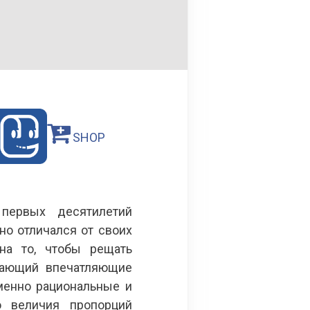
SHOP
ервых десятилетий
но отличался от своих
на то, чтобы рещать
здающий впечатляющие
менно рациональные и
о величия пропорций