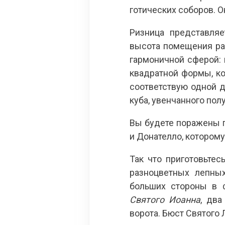
готических соборов. О
Ризница представля
высота помещения рав
гармоничной сферой: 
квадратной формы, ко
соответствую одной 
куба, увенчанного пол
Вы будете поражены п
и Донателло, котором
Так что приготовьте
разноцветных лепны
больших стороны в 
Святого Иоанна
, два
ворота. Бюст Святого