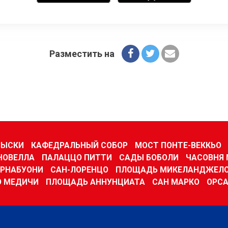
Разместить на
ЗЫСКИ
КАФЕДРАЛЬНЫЙ СОБОР
МОСТ ПОНТЕ-ВЕККЬО
НОВЕЛЛА
ПАЛАЦЦО ПИТТИ
САДЫ БОБОЛИ
ЧАСОВНЯ
ОРНАБУОНИ
САН-ЛОРЕНЦО
ПЛОЩАДЬ МИКЕЛАНДЖЕЛ
 МЕДИЧИ
ПЛОЩАДЬ АННУНЦИАТА
САН МАРКО
ОРС