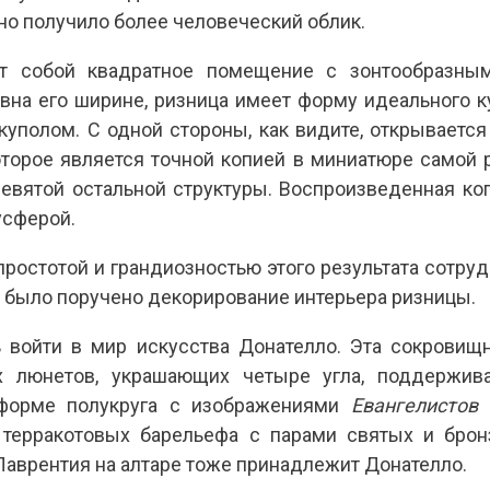
но получило более человеческий облик.
ет собой квадратное помещение с зонтообразным
на его ширине, ризница имеет форму идеального ку
куполом. С одной стороны, как видите, открывает
торое является точной копией в миниатюре самой 
девятой остальной структуры. Воспроизведенная ко
усферой.
ростотой и грандиозностью этого результата сотру
у было поручено декорирование интерьера ризницы.
сь войти в мир искусства Донателло. Эта сокровищ
х люнетов, украшающих четыре угла, поддержив
форме полукруга с изображениями
Евангелистов
 терракотовых барельефа с парами святых и бро
 Лаврентия на алтаре тоже принадлежит Донателло.