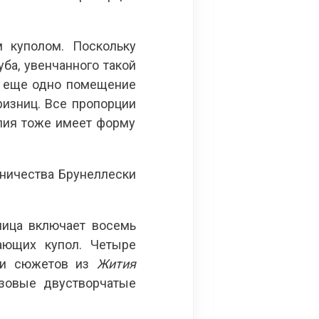
 куполом. Поскольку
ба, увенчанного такой
ся еще одно помещение
ризниц. Все пропорции
пия тоже имеет форму
дничества Брунеллески
ница включает восемь
ающих купол. Четыре
и сюжетов из
Жития
нзовые двустворчатые