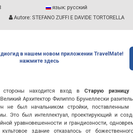
3
язык: русский
Autore: STEFANO ZUFFI E DAVIDE TORTORELLA
удиогид в нашем новом приложении TravelMate!
нажмите здесь
й стороны находится вход в
Старую ризницу
п
 Великий Архитектор Филиппо Брунеллески разитель
Он не был начальником стройки, поставленным 
мы. Это был интеллектуал, проектирующий и со
ойной уравновешенности и грандиозности, одновре
 культовое здание отказалось от божественног