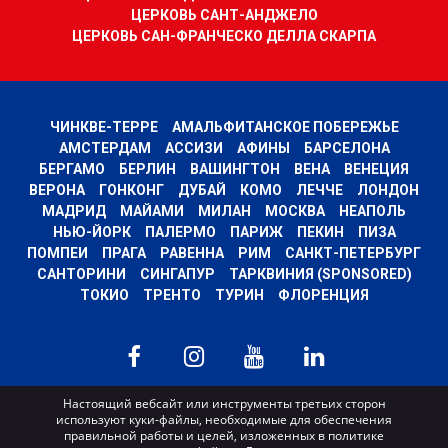
ЦЕРКОВЬ САНТ-АНДЖЕЛО
ЦЕРКОВЬ САН-ФРАНЧЕСКО ДЕЛЛА СКАРПА
ЧИНКВЕ-ТЕРРЕ
АМАЛЬФИТАНСКОЕ ПОБЕРЕЖЬЕ
АМСТЕРДАМ
АССИЗИ
АФИНЫ
БАРСЕЛОНА
БЕРГАМО
БЕРЛИН
ВАШИНГТОН
ВЕНА
ВЕНЕЦИЯ
ВЕРОНА
ГОНКОНГ
ДУБАЙ
КОМО
ЛЕЧЧЕ
ЛОНДОН
МАДРИД
МАЙАМИ
МИЛАН
МОСКВА
НЕАПОЛЬ
НЬЮ-ЙОРК
ПАЛЕРМО
ПАРИЖ
ПЕКИН
ПИЗА
ПОМПЕИ
ПРАГА
РАВЕННА
РИМ
САНКТ-ПЕТЕРБУРГ
САНТОРИНИ
СИНГАПУР
ТАРКВИНИЯ (SPONSORED)
ТОКИО
ТРЕНТО
ТУРИН
ФЛОРЕНЦИЯ
MyWoWo s.r.l.
Настоящий вебсайт или инструменты третьих сторон
используют куки-файлы, необходимые для обеспечения
P.I. e C.F. 04201270164 Via Marconi, 34 – 24068 Seriate (BG) Iscritta al registro
правильной работы и целей, изложенных в политике
delle imprese di Bergamo con n° iscrizione 443941 – Cap.Soc. € 100.000,00 i.v.