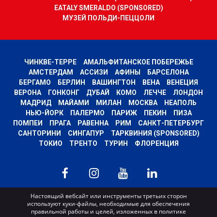
EATALY SMERALDO (SPONSORED)
МУЗЕЙ ПОЛЬДИ-ПЕЦЦОЛИ
ЧИНКВЕ-ТЕРРЕ
АМАЛЬФИТАНСКОЕ ПОБЕРЕЖЬЕ
АМСТЕРДАМ
АССИЗИ
АФИНЫ
БАРСЕЛОНА
БЕРГАМО
БЕРЛИН
ВАШИНГТОН
ВЕНА
ВЕНЕЦИЯ
ВЕРОНА
ГОНКОНГ
ДУБАЙ
КОМО
ЛЕЧЧЕ
ЛОНДОН
МАДРИД
МАЙАМИ
МИЛАН
МОСКВА
НЕАПОЛЬ
НЬЮ-ЙОРК
ПАЛЕРМО
ПАРИЖ
ПЕКИН
ПИЗА
ПОМПЕИ
ПРАГА
РАВЕННА
РИМ
САНКТ-ПЕТЕРБУРГ
САНТОРИНИ
СИНГАПУР
ТАРКВИНИЯ (SPONSORED)
ТОКИО
ТРЕНТО
ТУРИН
ФЛОРЕНЦИЯ
MyWoWo s.r.l.
Настоящий вебсайт или инструменты третьих сторон
используют куки-файлы, необходимые для обеспечения
P.I. e C.F. 04201270164 Via Marconi, 34 – 24068 Seriate (BG) Iscritta al registro
правильной работы и целей, изложенных в политике
delle imprese di Bergamo con n° iscrizione 443941 – Cap.Soc. € 100.000,00 i.v.