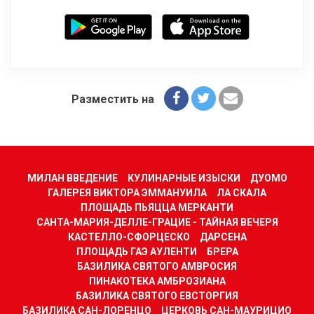
Разместить на
МИЛАН ВВЕДЕНИЕ
КУЛИНАРНЫЕ ИЗЫСКИ
ДУОМО
ГАЛЕРЕЯ ВИКТОРА ЭММАНУИЛА
ЛА СКАЛА
ПЛОЩАДЬ ПЬЯЦЦА МЕРКАНТИ
САНТА-МАРИЯ-ДЕЛЛЕ-ГРАЦИЕ - ТАЙНАЯ ВЕЧЕРЯ
КАСТЕЛЛО-СФОРЦЕСКО
ДАРСЕНА
ПЛОЩАДЬ ГАЭ АУЛЕНТИ
БРЕРА
БАЗИЛИКА СВЯТОГО АМВРОСИЯ
ПИНАКОТЕКА АМБРОЗИАНА
БАЗИЛИКА СВЯТОГО ЕВСТОРГИЯ
БАЗИЛИКА САН-ЛОРЕНЦО
ЦЕРКОВЬ САН-МАУРИЦИО