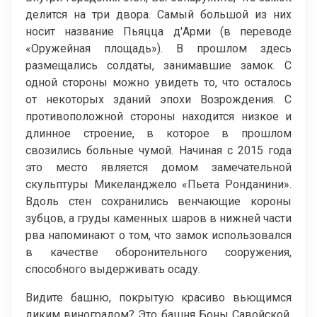
делится на три двора. Самый большой из них
носит название Пьяцца д'Арми (в переводе
«Оружейная площадь»). В прошлом здесь
размещались солдаты, занимавшие замок. С
одной стороны можно увидеть то, что осталось
от некоторых зданий эпохи Возрождения. С
противоположной стороны находится низкое и
длинное строение, в которое в прошлом
свозились больные чумой. Начиная с 2015 года
это место является домом замечательной
скульптуры Микеланджело «Пьета Ронданини».
Вдоль стен сохранились венчающие короны
зубцов, а груды каменных шаров в нижней части
рва напоминают о том, что замок использовался
в качестве оборонительного сооружения,
способного выдерживать осаду.
Видите башню, покрытую красиво вьющимся
диким виноградом? Это башня Боны Савойской,