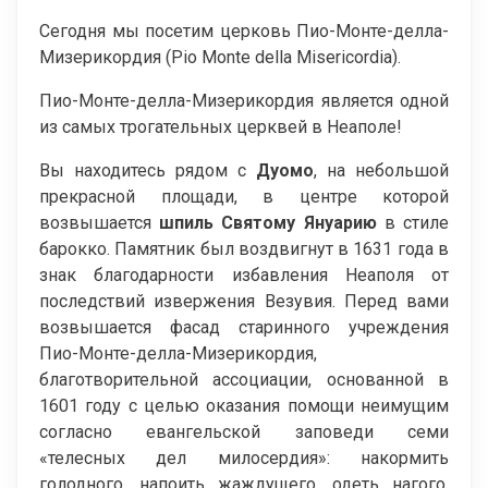
Сегодня мы посетим церковь Пио-Монте-делла-
Мизерикордия (Pio Monte della Misericordia).
Пио-Монте-делла-Мизерикордия является одной
из самых трогательных церквей в Неаполе!
Вы находитесь рядом с
Дуомо
, на небольшой
прекрасной площади, в центре которой
возвышается
шпиль Святому Януарию
в стиле
барокко. Памятник был воздвигнут в 1631 года в
знак благодарности избавления Неаполя от
последствий извержения Везувия. Перед вами
возвышается фасад старинного учреждения
Пио-Монте-делла-Мизерикордия,
благотворительной ассоциации, основанной в
1601 году с целью оказания помощи неимущим
согласно евангельской заповеди семи
«телесных дел милосердия»: накормить
голодного, напоить жаждущего, одеть нагого,