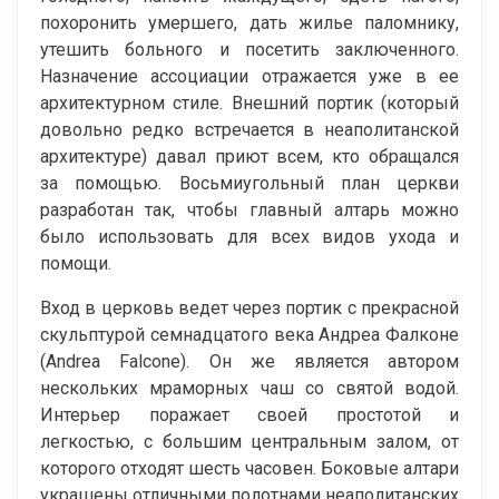
похоронить умершего, дать жилье паломнику,
утешить больного и посетить заключенного.
Назначение ассоциации отражается уже в ее
архитектурном стиле. Внешний портик (который
довольно редко встречается в неаполитанской
архитектуре) давал приют всем, кто обращался
за помощью. Восьмиугольный план церкви
разработан так, чтобы главный алтарь можно
было использовать для всех видов ухода и
помощи.
Вход в церковь ведет через портик с прекрасной
скульптурой семнадцатого века Андреа Фалконе
(Andrea Falcone). Он же является автором
нескольких мраморных чаш со святой водой.
Интерьер поражает своей простотой и
легкостью, с большим центральным залом, от
которого отходят шесть часовен. Боковые алтари
украшены отличными полотнами неаполитанских