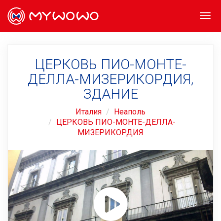
Togg
navi
ЦЕРКОВЬ ПИО-МОНТЕ-
ДЕЛЛА-МИЗЕРИКОРДИЯ,
ЗДАНИЕ
Италия
Неаполь
ЦЕРКОВЬ ПИО-МОНТЕ-ДЕЛЛА-
МИЗЕРИКОРДИЯ