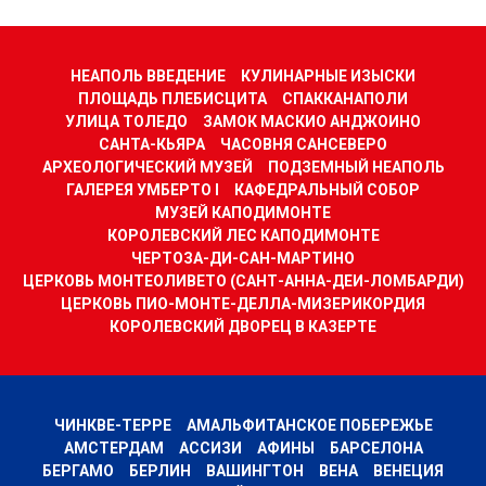
НЕАПОЛЬ ВВЕДЕНИЕ
КУЛИНАРНЫЕ ИЗЫСКИ
ПЛОЩАДЬ ПЛЕБИСЦИТА
СПАККАНАПОЛИ
УЛИЦА ТОЛЕДО
ЗАМОК МАСКИО АНДЖОИНО
САНТА-КЬЯРА
ЧАСОВНЯ САНСЕВЕРО
АРХЕОЛОГИЧЕСКИЙ МУЗЕЙ
ПОДЗЕМНЫЙ НЕАПОЛЬ
ГАЛЕРЕЯ УМБЕРТО I
КАФЕДРАЛЬНЫЙ СОБОР
МУЗЕЙ КАПОДИМОНТЕ
КОРОЛЕВСКИЙ ЛЕС КАПОДИМОНТЕ
ЧЕРТОЗА-ДИ-САН-МАРТИНО
ЦЕРКОВЬ МОНТЕОЛИВЕТО (САНТ-АННА-ДЕИ-ЛОМБАРДИ)
ЦЕРКОВЬ ПИО-МОНТЕ-ДЕЛЛА-МИЗЕРИКОРДИЯ
КОРОЛЕВСКИЙ ДВОРЕЦ В КАЗЕРТЕ
ЧИНКВЕ-ТЕРРЕ
АМАЛЬФИТАНСКОЕ ПОБЕРЕЖЬЕ
АМСТЕРДАМ
АССИЗИ
АФИНЫ
БАРСЕЛОНА
БЕРГАМО
БЕРЛИН
ВАШИНГТОН
ВЕНА
ВЕНЕЦИЯ