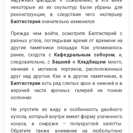
наружных фасадов. К сожалению, в XIX веке
некоторые из их скульптур были убраны для
реконструкции, в следствии чего экстерьер
Баптистерия
значительно изменился.
Прежде чем войти, осмотрите Баптистерий с
разных углов, поглядывая время от времени на
другие памятники площади. Как упоминалось
ранее, сходств с
Кафедральным собором
, и,
следовательно, с
Башней
и
Кладбищем
много,
начиная c мотивов портиков, расположенных
друг над другом. Как и в других памятниках, в
Баптистерии
есть ряд слепых арок в нижней и в
верхней части арочных галерей на тонких
колоннах.
Не упустите из виду и особенность двойного
купола, который внутри имеет форму усеченного
конуса, в снаружи – полукруглой калотты.
Обратите также внимание на любопытную