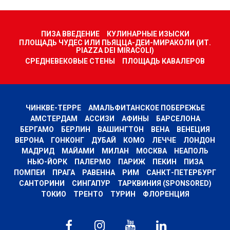
ПИЗА ВВЕДЕНИЕ
КУЛИНАРНЫЕ ИЗЫСКИ
ПЛОЩАДЬ ЧУДЕС ИЛИ ПЬЯЦЦА-ДЕИ-МИРАКОЛИ (ИТ.
PIAZZA DEI MIRACOLI)
СРЕДНЕВЕКОВЫЕ СТЕНЫ
ПЛОЩАДЬ КАВАЛЕРОВ
ЧИНКВЕ-ТЕРРЕ
АМАЛЬФИТАНСКОЕ ПОБЕРЕЖЬЕ
АМСТЕРДАМ
АССИЗИ
АФИНЫ
БАРСЕЛОНА
БЕРГАМО
БЕРЛИН
ВАШИНГТОН
ВЕНА
ВЕНЕЦИЯ
ВЕРОНА
ГОНКОНГ
ДУБАЙ
КОМО
ЛЕЧЧЕ
ЛОНДОН
МАДРИД
МАЙАМИ
МИЛАН
МОСКВА
НЕАПОЛЬ
НЬЮ-ЙОРК
ПАЛЕРМО
ПАРИЖ
ПЕКИН
ПИЗА
ПОМПЕИ
ПРАГА
РАВЕННА
РИМ
САНКТ-ПЕТЕРБУРГ
САНТОРИНИ
СИНГАПУР
ТАРКВИНИЯ (SPONSORED)
ТОКИО
ТРЕНТО
ТУРИН
ФЛОРЕНЦИЯ