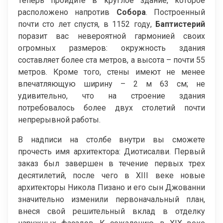
Теперь пройдите в круглое здание, которое
расположено напротив
Собора
. Построенный
почти сто лет спустя, в 1152 году,
Баптистерий
поразит вас невероятной гармонией своих
огромных размеров: окружность здания
составляет более ста метров, а высота – почти 55
метров. Кроме того, стены имеют не менее
впечатляющую ширину – 2 м 63 см; не
удивительно, что на строение здания
потребовалось более двух столетий почти
непрерывной работы.
В надписи на столбе внутри вы сможете
прочесть имя архитектора: Диотисалви. Первый
заказ был завершен в течение первых трех
десятилетий, после чего в XIII веке новые
архитекторы Никола Пизано и его сын Джованни
значительно изменили первоначальный план,
внеся свой решительный вклад в отделку