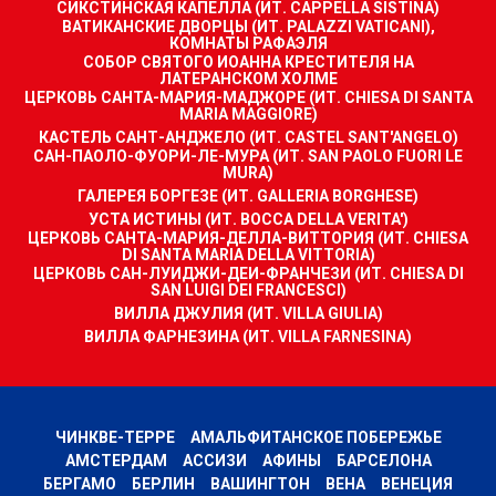
СИКСТИНСКАЯ КАПЕЛЛА (ИТ. CAPPELLA SISTINA)
ВАТИКАНСКИЕ ДВОРЦЫ (ИТ. PALAZZI VATICANI),
КОМНАТЫ РАФАЭЛЯ
СОБОР СВЯТОГО ИОАННА КРЕСТИТЕЛЯ НА
ЛАТЕРАНСКОМ ХОЛМЕ
ЦЕРКОВЬ САНТА-МАРИЯ-МАДЖОРЕ (ИТ. CHIESA DI SANTA
MARIA MAGGIORE)
КАСТЕЛЬ САНТ-АНДЖЕЛО (ИТ. CASTEL SANT'ANGELO)
САН-ПАОЛО-ФУОРИ-ЛЕ-МУРА (ИТ. SAN PAOLO FUORI LE
MURA)
ГАЛЕРЕЯ БОРГЕЗЕ (ИТ. GALLERIA BORGHESE)
УСТА ИСТИНЫ (ИТ. BOCCA DELLA VERITA')
ЦЕРКОВЬ САНТА-МАРИЯ-ДЕЛЛА-ВИТТОРИЯ (ИТ. CHIESA
DI SANTA MARIA DELLA VITTORIA)
ЦЕРКОВЬ САН-ЛУИДЖИ-ДЕИ-ФРАНЧЕЗИ (ИТ. CHIESA DI
SAN LUIGI DEI FRANCESCI)
ВИЛЛА ДЖУЛИЯ (ИТ. VILLA GIULIA)
ВИЛЛА ФАРНЕЗИНА (ИТ. VILLA FARNESINA)
ЧИНКВЕ-ТЕРРЕ
АМАЛЬФИТАНСКОЕ ПОБЕРЕЖЬЕ
АМСТЕРДАМ
АССИЗИ
АФИНЫ
БАРСЕЛОНА
БЕРГАМО
БЕРЛИН
ВАШИНГТОН
ВЕНА
ВЕНЕЦИЯ