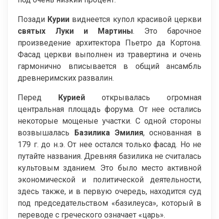
Позади
Курии
виднеется купол красивой церкви
святых Луки и Мартины
. Это барочное
произведение архитектора Пьетро да Кортона.
Фасад церкви выполнен из травертина и очень
гармонично вписывается в общий ансамбль
древнеримских развалин.
Перед
Курией
открывалась огромная
центральная площадь форума. От нее остались
некоторые мощеные участки. С одной стороны
возвышалась
Базилика Эмилия
, основанная в
179 г. до н.э. От нее остался только фасад. Но не
путайте названия. Древняя базилика не считалась
культовым зданием. Это было место активной
экономической и политической деятельности,
здесь также, и в первую очередь, находится суд
под председательством «базилеуса», который в
переводе с греческого означает «царь».