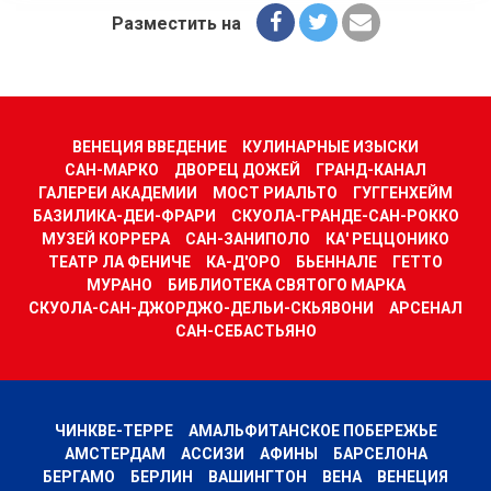
Разместить на
ВЕНЕЦИЯ ВВЕДЕНИЕ
КУЛИНАРНЫЕ ИЗЫСКИ
САН-МАРКО
ДВОРЕЦ ДОЖЕЙ
ГРАНД-КАНАЛ
ГАЛЕРЕИ АКАДЕМИИ
МОСТ РИАЛЬТО
ГУГГЕНХЕЙМ
БАЗИЛИКА-ДЕИ-ФРАРИ
СКУОЛА-ГРАНДЕ-САН-РОККО
МУЗЕЙ КОРРЕРА
САН-ЗАНИПОЛО
КА' РЕЦЦОНИКО
ТЕАТР ЛА ФЕНИЧЕ
КА-Д'ОРО
БЬЕННАЛЕ
ГЕТТО
МУРАНО
БИБЛИОТЕКА СВЯТОГО МАРКА
СКУОЛА-САН-ДЖОРДЖО-ДЕЛЬИ-СКЬЯВОНИ
АРСЕНАЛ
САН-СЕБАСТЬЯНО
ЧИНКВЕ-ТЕРРЕ
АМАЛЬФИТАНСКОЕ ПОБЕРЕЖЬЕ
АМСТЕРДАМ
АССИЗИ
АФИНЫ
БАРСЕЛОНА
БЕРГАМО
БЕРЛИН
ВАШИНГТОН
ВЕНА
ВЕНЕЦИЯ