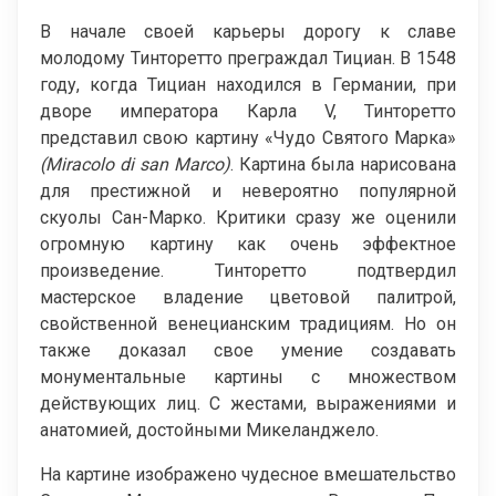
В начале своей карьеры дорогу к славе
молодому Тинторетто преграждал Тициан. В 1548
году, когда Тициан находился в Германии, при
дворе императора Карла V, Тинторетто
представил свою картину «Чудо Святого Марка»
(Miracolo di san Marco)
. Картина была нарисована
для престижной и невероятно популярной
скуолы Сан-Марко. Критики сразу же оценили
огромную картину как очень эффектное
произведение. Тинторетто подтвердил
мастерское владение цветовой палитрой,
свойственной венецианским традициям. Но он
также доказал свое умение создавать
монументальные картины с множеством
действующих лиц. С жестами, выражениями и
анатомией, достойными Микеланджело.
На картине изображено чудесное вмешательство