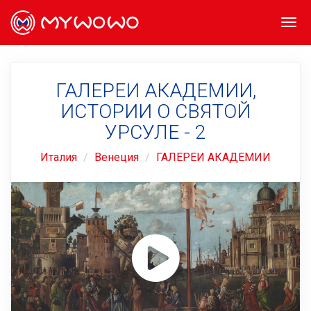
Togg
navi
ГАЛЕРЕИ АКАДЕМИИ,
ИСТОРИИ О СВЯТОЙ
УРСУЛЕ - 2
Италия
Венеция
ГАЛЕРЕИ АКАДЕМИИ