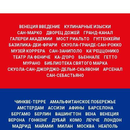
ВЕНЕЦИЯ ВВЕДЕНИЕ
КУЛИНАРНЫЕ ИЗЫСКИ
САН-МАРКО
ДВОРЕЦ ДОЖЕЙ
ГРАНД-КАНАЛ
ГАЛЕРЕИ АКАДЕМИИ
МОСТ РИАЛЬТО
ГУГГЕНХЕЙМ
БАЗИЛИКА-ДЕИ-ФРАРИ
СКУОЛА-ГРАНДЕ-САН-РОККО
МУЗЕЙ КОРРЕРА
САН-ЗАНИПОЛО
КА' РЕЦЦОНИКО
ТЕАТР ЛА ФЕНИЧЕ
КА-Д'ОРО
БЬЕННАЛЕ
ГЕТТО
МУРАНО
БИБЛИОТЕКА СВЯТОГО МАРКА
СКУОЛА-САН-ДЖОРДЖО-ДЕЛЬИ-СКЬЯВОНИ
АРСЕНАЛ
САН-СЕБАСТЬЯНО
ЧИНКВЕ-ТЕРРЕ
АМАЛЬФИТАНСКОЕ ПОБЕРЕЖЬЕ
АМСТЕРДАМ
АССИЗИ
АФИНЫ
БАРСЕЛОНА
БЕРГАМО
БЕРЛИН
ВАШИНГТОН
ВЕНА
ВЕНЕЦИЯ
ВЕРОНА
ГОНКОНГ
ДУБАЙ
КОМО
ЛЕЧЧЕ
ЛОНДОН
МАДРИД
МАЙАМИ
МИЛАН
МОСКВА
НЕАПОЛЬ