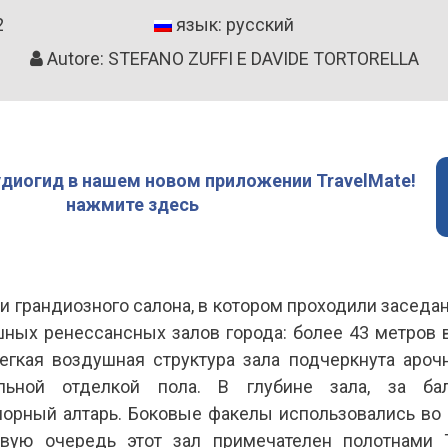
2
язык: русский
Autore: STEFANO ZUFFI E DAVIDE TORTORELLA
удиогид в нашем новом приложении TravelMate!
нажмите здесь
и грандиозного салона, в котором проходили заседан
ных ренессансных залов города: более 43 метров в
Легкая воздушная структура зала подчеркнута аро
льной отделкой пола. В глубине зала, за бал
орный алтарь. Боковые факелы использовались во
вую очередь этот зал примечателен полотнами 