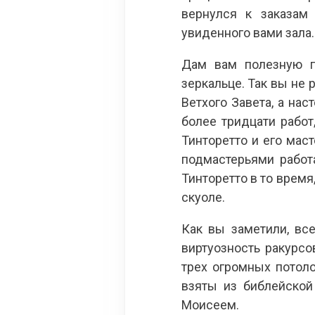
вернулся к заказам
увиденного вами зала.
Дам вам полезную по
зеркальце. Так вы не
Ветхого Завета, а на
более тридцати работ
Тинторетто и его мас
подмастерьями работ
Тинторетто в то время
скуоле.
Как вы заметили, вс
виртуозность ракурс
трех огромных потол
взяты из библейской
Моисеем.