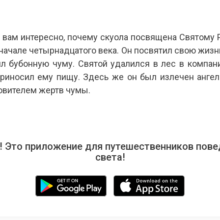
м интересно, почему скуола посвящена Святому Ро
начале четырнадцатого века. Он посвятил свою жизнь
л бубонную чуму. Святой удалился в лес в компани
риносил ему пищу. Здесь же он был излечен ангело
ровителем жертв чумы.
 Это приложение для путешественников повед
света!