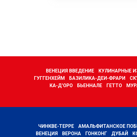
ВЕНЕЦИЯ ВВЕДЕНИЕ
КУЛИНАРНЫЕ И
ГУГГЕНХЕЙМ
БАЗИЛИКА-ДЕИ-ФРАРИ
СК
КА-Д'ОРО
БЬЕННАЛЕ
ГЕТТО
МУР
ЧИНКВЕ-ТЕРРЕ
АМАЛЬФИТАНСКОЕ ПОБ
ВЕНЕЦИЯ
ВЕРОНА
ГОНКОНГ
ДУБАЙ
К