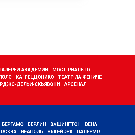
ГАЛЕРЕИ АКАДЕМИИ
МОСТ РИАЛЬТО
ПОЛО
КА' РЕЦЦОНИКО
ТЕАТР ЛА ФЕНИЧЕ
РДЖО-ДЕЛЬИ-СКЬЯВОНИ
АРСЕНАЛ
БЕРГАМО
БЕРЛИН
ВАШИНГТОН
ВЕНА
ОСКВА
НЕАПОЛЬ
НЬЮ-ЙОРК
ПАЛЕРМО