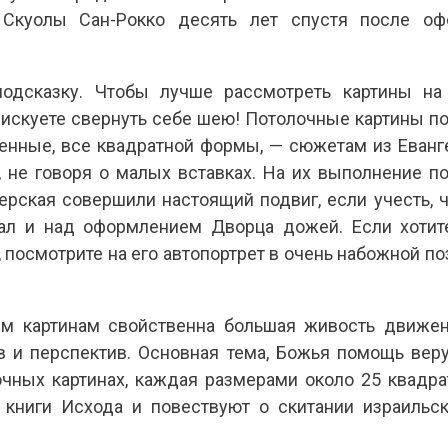
 Скуолы Сан-Рокко десять лет спустя после оф
дсказку. Чтобы лучше рассмотреть картины на 
 рискуете свернуть себе шею! Потолочные картины 
стенные, все квадратной формы, — сюжетам из Еванг
, не говоря о малых вставках. На их выполнение по
терская совершили настоящий подвиг, если учесть, ч
ал и над оформлением Дворца дожей. Если хотите
, посмотрите на его автопортрет в очень набожной поз
ем картинам свойственна большая живость движе
ов и перспектив. Основная тема, Божья помощь вер
очных картинах, каждая размерами около 25 квадр
 книги Исхода и повествуют о скитании израильск