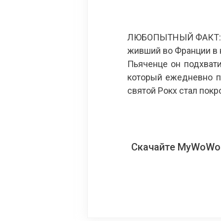
ЛЮБОПЫТНЫЙ ФАКТ: ва
живший во Франции в 
Пьяченце он подхвати
который ежедневно п
святой Рокх стал пок
Скачайте MyWoWo!