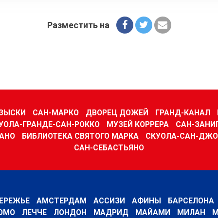
Разместить на
ЗЫСКИ
САН-МАРКО
ДВОРЕЦ ДОЖЕЙ
ГРАНД-КАНАЛ
УОЛА-ГРАНДЕ-САН-РОККО
МУЗЕЙ КОРРЕРА
САН-ЗАНИ
АНО
БИБЛИОТЕКА СВЯТОГО МАРКА
СКУОЛА-САН-ДЖО
САН-СЕБАСТЬЯНО
ЕРЕЖЬЕ
АМСТЕРДАМ
АССИЗИ
АФИНЫ
БАРСЕЛОНА
ОМО
ЛЕЧЧЕ
ЛОНДОН
МАДРИД
МАЙАМИ
МИЛАН
М