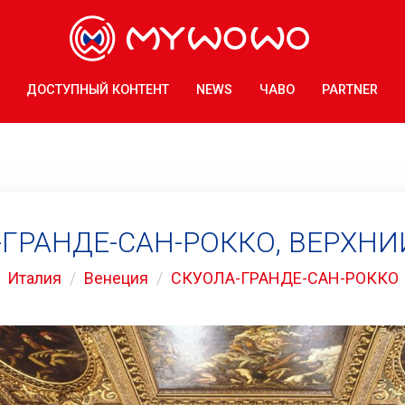
ДОСТУПНЫЙ КОНТЕНТ
NEWS
ЧАВО
PARTNER
ГРАНДЕ-САН-РОККО, ВЕРХН
Италия
Венеция
СКУОЛА-ГРАНДЕ-САН-РОККО