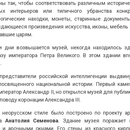
ы так, чтобы соответствовать различным историч
ых интерьеров или типичного убранства конкр
огические находки, монеты, старинные документ
ыдающиеся произведения искусства, иконы, мебель 
авшие царям.
и дни возвышается музей, некогда находилось 
азу императора Петра Великого. В этом здании вп
.
представители российской интеллигенции выдви
 посвященного национальной истории. Первый каме
мператор Александр II, но открылся музей для публик
поводу коронации Александра III.
 неорусском стиле было построено по проекту а
ра
Анатолия Семенова
. Здание музея поражает 
 и арочными окнами. Его стены из красного кирпи