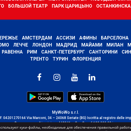
ГО
БОЛЬШОЙ ТЕАТР
ПАРК ЦАРИЦЫНО
ОСТАНКИНСКА
ЕРЕЖЬЕ
АМСТЕРДАМ
АССИЗИ
АФИНЫ
БАРСЕЛОНА
ОМО
ЛЕЧЧЕ
ЛОНДОН
МАДРИД
МАЙАМИ
МИЛАН
М
РАВЕННА
РИМ
САНКТ-ПЕТЕРБУРГ
САНТОРИНИ
СИН
ТРЕНТО
ТУРИН
ФЛОРЕНЦИЯ
MyWoWo s.r.l.
C.F. 04201270164 Via Marconi, 34 – 24068 Seriate (BG) Iscritta al registro delle im
Bergamo con n° iscrizione 443941 – Cap.Soc. € 100.000,00 i.v.
спользуют куки-файлы, необходимые для обеспечения правильной работы
TERMS AND CONDITIONS
-
CREDITS