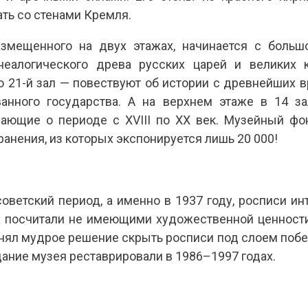
ть со стенами Кремля.
змещенного на двух этажах, начинается с большо
неалогического древа русских царей и великих 
о 21-й зал — повествуют об истории с древнейших 
ванного государства. А на верхнем этаже в 14 з
вающие о периоде с XVIII по XX век. Музейный фо
анения, из которых экспонируется лишь 20 000!
оветский период, а именно в 1937 году, росписи и
их посчитали не имеющими художественной ценности
ял мудрое решение скрыть росписи под слоем побелк
дание музея реставрировали в 1986–1997 годах.