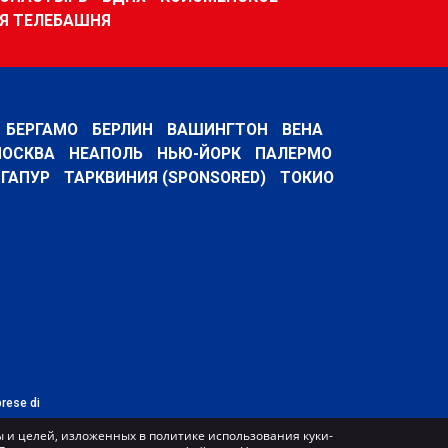
Я ТЕЛЕБАШНЯ
БЕРГАМО
БЕРЛИН
ВАШИНГТОН
ВЕНА
ОСКВА
НЕАПОЛЬ
НЬЮ-ЙОРК
ПАЛЕРМО
ГАПУР
ТАРКВИНИЯ (SPONSORED)
ТОКИО
prese di
 и целей, изложенных в политике использования куки-