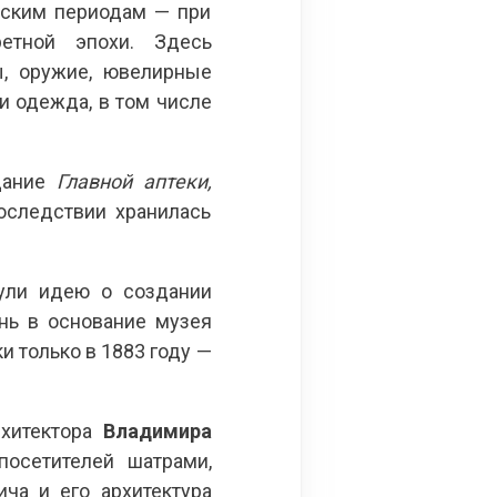
еским периодам — при
етной эпохи. Здесь
ы, оружие, ювелирные
и одежда, в том числе
здание
Главной
аптеки,
оследствии хранилась
нули идею о создании
нь в основание музея
и только в 1883 году —
рхитектора
Владимира
посетителей шатрами,
ча и его архитектура