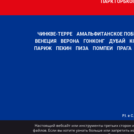
ПАРК ГОРЬКО
ЧИНКВЕ-ТЕРРЕ
АМАЛЬФИТАНСКОЕ ПОБ
ВЕНЕЦИЯ
ВЕРОНА
ГОНКОНГ
ДУБАЙ
К
ПАРИЖ
ПЕКИН
ПИЗА
ПОМПЕИ
ПРАГА
P.I. e 
Настоящий вебсайт или инструменты третьих сторон и
файлов. Если вы хотите узнать больше или запретить и