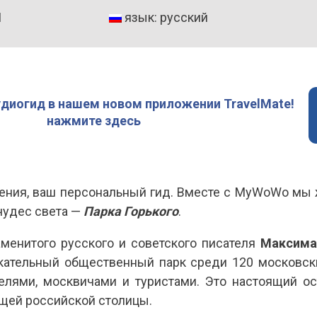
1
язык: русский
удиогид в нашем новом приложении TravelMate!
нажмите здесь
гения, ваш персональный гид. Вместе с MyWoWo мы
чудес света —
Парка Горького
.
аменитого русского и советского писателя
Максима
кательный общественный парк среди 120 московски
телями, москвичами и туристами. Это настоящий ос
щей российской столицы.