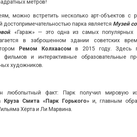
вадратных метров!
еям, можно встретить несколько арт-объектов с 
ой достопримечательностью парка является
Музей со
овой
. «Гараж» — это одна из самых популярных 
агается в заброшенном здании советских врем
ктором
Ремом Колхаасом
в 2015 году. Здесь п
ы фильмов и интерактивные образовательные п
ных художников.
н любопытный факт: Парк получил мировую изв
 Круза Смита «Парк Горького»
и, главным обра
Уильяма Хёрта и Ли Марвина.