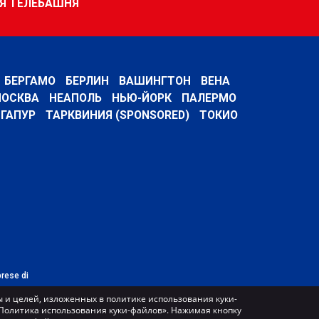
Я ТЕЛЕБАШНЯ
БЕРГАМО
БЕРЛИН
ВАШИНГТОН
ВЕНА
ОСКВА
НЕАПОЛЬ
НЬЮ-ЙОРК
ПАЛЕРМО
ГАПУР
ТАРКВИНИЯ (SPONSORED)
ТОКИО
prese di
 и целей, изложенных в политике использования куки-
 «Политика использования куки-файлов». Нажимая кнопку