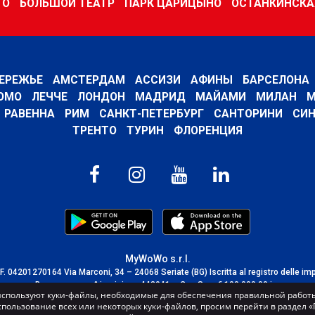
ГО
БОЛЬШОЙ ТЕАТР
ПАРК ЦАРИЦЫНО
ОСТАНКИНСКА
ЕРЕЖЬЕ
АМСТЕРДАМ
АССИЗИ
АФИНЫ
БАРСЕЛОНА
ОМО
ЛЕЧЧЕ
ЛОНДОН
МАДРИД
МАЙАМИ
МИЛАН
М
РАВЕННА
РИМ
САНКТ-ПЕТЕРБУРГ
САНТОРИНИ
СИН
ТРЕНТО
ТУРИН
ФЛОРЕНЦИЯ
MyWoWo s.r.l.
C.F. 04201270164 Via Marconi, 34 – 24068 Seriate (BG) Iscritta al registro delle im
Bergamo con n° iscrizione 443941 – Cap.Soc. € 100.000,00 i.v.
спользуют куки-файлы, необходимые для обеспечения правильной работы
TERMS AND CONDITIONS
-
CREDITS
спользование всех или некоторых куки-файлов, просим перейти в раздел