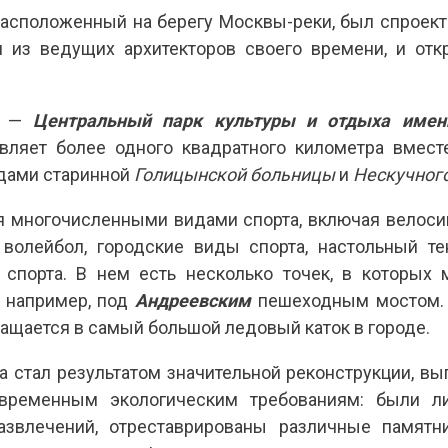
расположенный на берегу Москвы-реки, был спроек
м из ведущих архитекторов своего времени, и от
ие —
Центральный парк культуры и отдыха имен
вляет более одного квадратного километра вмес
дами старинной
Голицынской больницы
и
Нескучного
я многочисленными видами спорта, включая велосип
 волейбол, городские виды спорта, настольный те
спорта. В нем есть несколько точек, в которых 
, например, под
Андреевским
пешеходным мостом. 
ращается в самый большой ледовый каток в городе.
 стал результатом значительной реконструкции, вы
овременным экологическим требованиям: были л
азвлечений, отреставрированы различные памятн