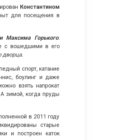
тирован
Константином
крыт для посещения в
и Максима Горького
.
те с вошедшими в его
 дворца.
едный спорт, катание
ннис, боулинг и даже
можно взять напрокат
А зимой, когда пруды
полненной в 2011 году
иквидированы старые
ики и построен каток