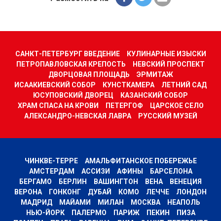
САНКТ-ПЕТЕРБУРГ ВВЕДЕНИЕ
КУЛИНАРНЫЕ ИЗЫСКИ
ПЕТРОПАВЛОВСКАЯ КРЕПОСТЬ
НЕВСКИЙ ПРОСПЕКТ
ДВОРЦОВАЯ ПЛОЩАДЬ
ЭРМИТАЖ
ИСААКИЕВСКИЙ СОБОР
КУНСТКАМЕРА
ЛЕТНИЙ САД
ЮСУПОВСКИЙ ДВОРЕЦ
КАЗАНСКИЙ СОБОР
ХРАМ СПАСА НА КРОВИ
ПЕТЕРГОФ
ЦАРСКОЕ СЕЛО
АЛЕКСАНДРО-НЕВСКАЯ ЛАВРА
РУССКИЙ МУЗЕЙ
ЧИНКВЕ-ТЕРРЕ
АМАЛЬФИТАНСКОЕ ПОБЕРЕЖЬЕ
АМСТЕРДАМ
АССИЗИ
АФИНЫ
БАРСЕЛОНА
БЕРГАМО
БЕРЛИН
ВАШИНГТОН
ВЕНА
ВЕНЕЦИЯ
ВЕРОНА
ГОНКОНГ
ДУБАЙ
КОМО
ЛЕЧЧЕ
ЛОНДОН
МАДРИД
МАЙАМИ
МИЛАН
МОСКВА
НЕАПОЛЬ
НЬЮ-ЙОРК
ПАЛЕРМО
ПАРИЖ
ПЕКИН
ПИЗА