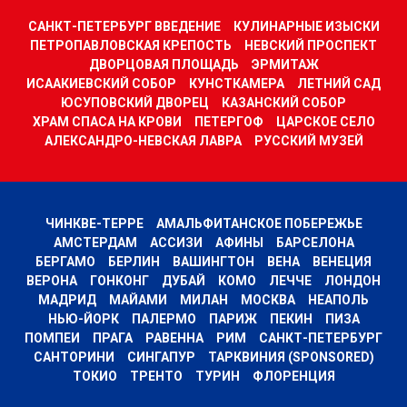
САНКТ-ПЕТЕРБУРГ ВВЕДЕНИЕ
КУЛИНАРНЫЕ ИЗЫСКИ
ПЕТРОПАВЛОВСКАЯ КРЕПОСТЬ
НЕВСКИЙ ПРОСПЕКТ
ДВОРЦОВАЯ ПЛОЩАДЬ
ЭРМИТАЖ
ИСААКИЕВСКИЙ СОБОР
КУНСТКАМЕРА
ЛЕТНИЙ САД
ЮСУПОВСКИЙ ДВОРЕЦ
КАЗАНСКИЙ СОБОР
ХРАМ СПАСА НА КРОВИ
ПЕТЕРГОФ
ЦАРСКОЕ СЕЛО
АЛЕКСАНДРО-НЕВСКАЯ ЛАВРА
РУССКИЙ МУЗЕЙ
ЧИНКВЕ-ТЕРРЕ
АМАЛЬФИТАНСКОЕ ПОБЕРЕЖЬЕ
АМСТЕРДАМ
АССИЗИ
АФИНЫ
БАРСЕЛОНА
БЕРГАМО
БЕРЛИН
ВАШИНГТОН
ВЕНА
ВЕНЕЦИЯ
ВЕРОНА
ГОНКОНГ
ДУБАЙ
КОМО
ЛЕЧЧЕ
ЛОНДОН
МАДРИД
МАЙАМИ
МИЛАН
МОСКВА
НЕАПОЛЬ
НЬЮ-ЙОРК
ПАЛЕРМО
ПАРИЖ
ПЕКИН
ПИЗА
ПОМПЕИ
ПРАГА
РАВЕННА
РИМ
САНКТ-ПЕТЕРБУРГ
САНТОРИНИ
СИНГАПУР
ТАРКВИНИЯ (SPONSORED)
ТОКИО
ТРЕНТО
ТУРИН
ФЛОРЕНЦИЯ