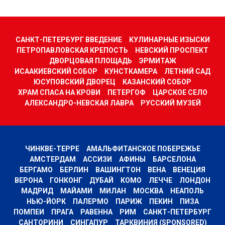
САНКТ-ПЕТЕРБУРГ ВВЕДЕНИЕ
КУЛИНАРНЫЕ ИЗЫСКИ
ПЕТРОПАВЛОВСКАЯ КРЕПОСТЬ
НЕВСКИЙ ПРОСПЕКТ
ДВОРЦОВАЯ ПЛОЩАДЬ
ЭРМИТАЖ
ИСААКИЕВСКИЙ СОБОР
КУНСТКАМЕРА
ЛЕТНИЙ САД
ЮСУПОВСКИЙ ДВОРЕЦ
КАЗАНСКИЙ СОБОР
ХРАМ СПАСА НА КРОВИ
ПЕТЕРГОФ
ЦАРСКОЕ СЕЛО
АЛЕКСАНДРО-НЕВСКАЯ ЛАВРА
РУССКИЙ МУЗЕЙ
ЧИНКВЕ-ТЕРРЕ
АМАЛЬФИТАНСКОЕ ПОБЕРЕЖЬЕ
АМСТЕРДАМ
АССИЗИ
АФИНЫ
БАРСЕЛОНА
БЕРГАМО
БЕРЛИН
ВАШИНГТОН
ВЕНА
ВЕНЕЦИЯ
ВЕРОНА
ГОНКОНГ
ДУБАЙ
КОМО
ЛЕЧЧЕ
ЛОНДОН
МАДРИД
МАЙАМИ
МИЛАН
МОСКВА
НЕАПОЛЬ
НЬЮ-ЙОРК
ПАЛЕРМО
ПАРИЖ
ПЕКИН
ПИЗА
ПОМПЕИ
ПРАГА
РАВЕННА
РИМ
САНКТ-ПЕТЕРБУРГ
САНТОРИНИ
СИНГАПУР
ТАРКВИНИЯ (SPONSORED)