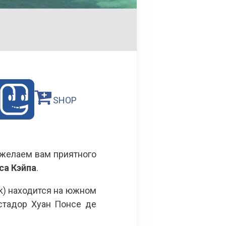
SHOP
 желаем вам приятного
са Кэйпа
.
ark) находится на южном
истадор Хуан Понсе де