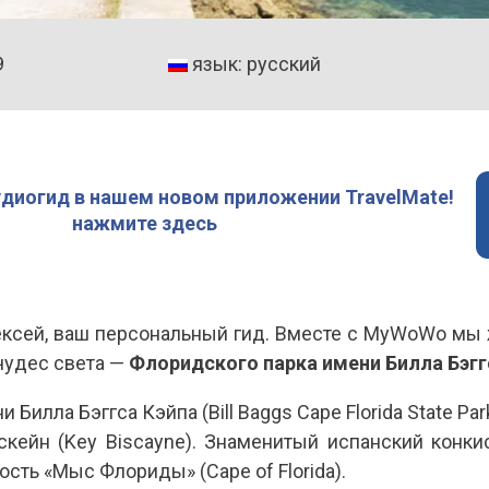
9
язык: русский
удиогид в нашем новом приложении TravelMate!
нажмите здесь
ексей, ваш персональный гид. Вместе с MyWoWo мы
чудес света —
Флоридского парка имени Билла Бэгг
Билла Бэггса Кэйпа (Bill Baggs Cape Florida State P
скейн (Key Biscayne). Знаменитый испанский конк
ость «Мыс Флориды» (Cape of Florida).