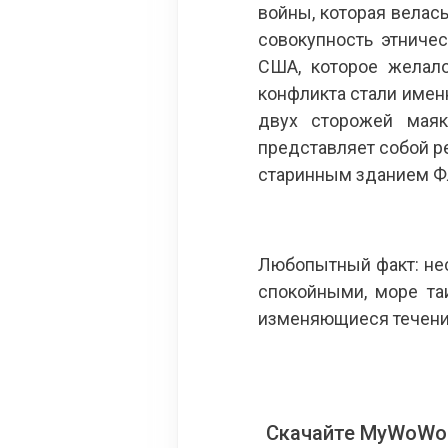
войны, которая велась
совокупность этниче
США, которое желал
конфликта стали имен
двух сторожей маяк
представляет собой р
старинным зданием Ф
Любопытный факт: нес
спокойными, море та
изменяющиеся течения.
Скачайте MyWoWo!