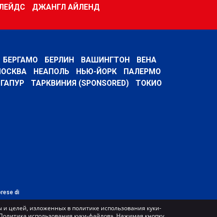
ГЛЕЙДС
ДЖАНГЛ АЙЛЕНД
БЕРГАМО
БЕРЛИН
ВАШИНГТОН
ВЕНА
ОСКВА
НЕАПОЛЬ
НЬЮ-ЙОРК
ПАЛЕРМО
ГАПУР
ТАРКВИНИЯ (SPONSORED)
ТОКИО
prese di
 и целей, изложенных в политике использования куки-
 «Политика использования куки-файлов». Нажимая кнопку