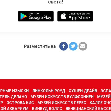
света!
Разместить на
РНЫЕ ИЗЫСКИ
ЛИНКОЛЬН РОУД
ОУШЕН ДРАЙВ
ЭСПА
ТЕЛЬ ДЕЛАНО
МУЗЕЙ ИСКУССТВ ВУЛФСОНИЕН
МУЗЕЙ
ЕР
ОСТРОВА КИС
МУЗЕЙ ИСКУССТВ ПЕРЕС
КАЛЛЕ ОЧ
ОЙ АКВАРИУМ
ВИНВУД ВОЛЛС
ВЕНЕЦИАНСКИЙ БАСС