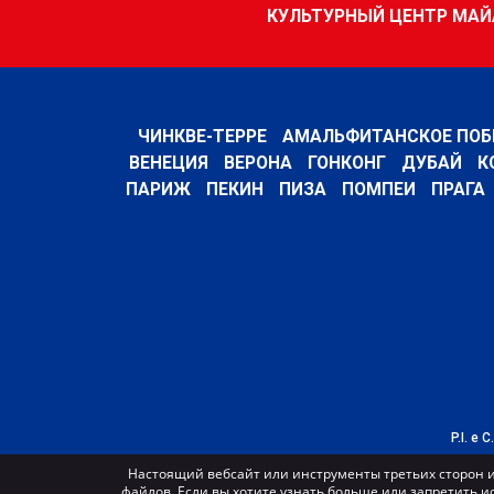
КУЛЬТУРНЫЙ ЦЕНТР МА
ЧИНКВЕ-ТЕРРЕ
АМАЛЬФИТАНСКОЕ ПОБ
ВЕНЕЦИЯ
ВЕРОНА
ГОНКОНГ
ДУБАЙ
К
ПАРИЖ
ПЕКИН
ПИЗА
ПОМПЕИ
ПРАГА
P.I. e 
Настоящий вебсайт или инструменты третьих сторон и
файлов. Если вы хотите узнать больше или запретить и