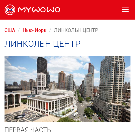
Togg
navi
США
Нью-Йорк
ЛИНКОЛЬН ЦЕНТР
ЛИНКОЛЬН ЦЕНТР
ПЕРВАЯ ЧАСТЬ