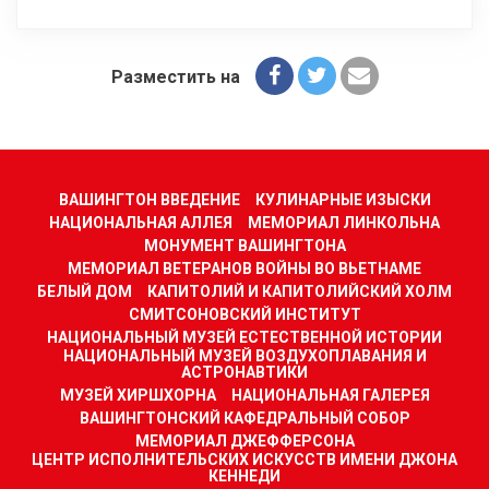
Разместить на
ВАШИНГТОН ВВЕДЕНИЕ
КУЛИНАРНЫЕ ИЗЫСКИ
НАЦИОНАЛЬНАЯ АЛЛЕЯ
МЕМОРИАЛ ЛИНКОЛЬНА
МОНУМЕНТ ВАШИНГТОНА
МЕМОРИАЛ ВЕТЕРАНОВ ВОЙНЫ ВО ВЬЕТНАМЕ
БЕЛЫЙ ДОМ
КАПИТОЛИЙ И КАПИТОЛИЙСКИЙ ХОЛМ
СМИТСОНОВСКИЙ ИНСТИТУТ
НАЦИОНАЛЬНЫЙ МУЗЕЙ ЕСТЕСТВЕННОЙ ИСТОРИИ
НАЦИОНАЛЬНЫЙ МУЗЕЙ ВОЗДУХОПЛАВАНИЯ И
АСТРОНАВТИКИ
МУЗЕЙ ХИРШХОРНА
НАЦИОНАЛЬНАЯ ГАЛЕРЕЯ
ВАШИНГТОНСКИЙ КАФЕДРАЛЬНЫЙ СОБОР
МЕМОРИАЛ ДЖЕФФЕРСОНА
ЦЕНТР ИСПОЛНИТЕЛЬСКИХ ИСКУССТВ ИМЕНИ ДЖОНА
КЕННЕДИ