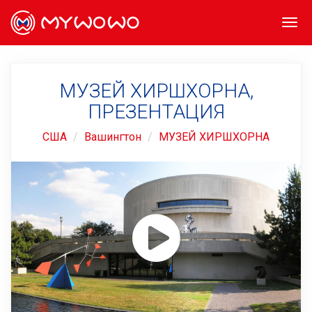
Togg
navi
МУЗЕЙ ХИРШХОРНА,
ПРЕЗЕНТАЦИЯ
США
Вашингтон
МУЗЕЙ ХИРШХОРНА