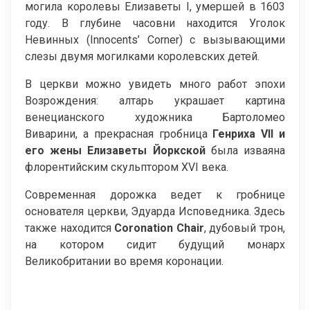
могила королевы Елизаветы I, умершей в 1603
году. В глубине часовни находится Уголок
Невинных (Innocents’ Corner) с вызывающими
слезы двумя могилками королевских детей.
В церкви можно увидеть много работ эпохи
Возрождения: алтарь украшает картина
венецианского художника Бартоломео
Виварини, а прекрасная гробница
Генриха
VII
и
его жены Елизаветы Йоркской
была изваяна
флорентийским скульптором XVI века.
Современная дорожка ведет к гробнице
основателя церкви, Эдуарда Исповедника. Здесь
также находится
Coronation
Chair
, дубовый трон,
на котором сидит будущий монарх
Великобритании во время коронации.