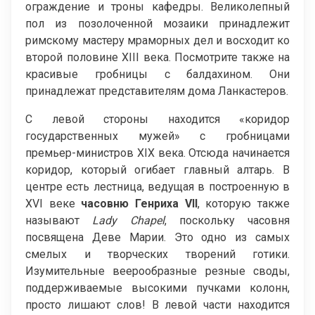
ограждение и троны кафедры. Великолепный
пол из позолоченной мозаики принадлежит
римскому мастеру мраморных дел и восходит ко
второй половине XIII века. Посмотрите также на
красивые гробницы с балдахином. Они
принадлежат представителям дома Ланкастеров.
С левой стороны находится «коридор
государственных мужей» с гробницами
премьер-министров XIX века. Отсюда начинается
коридор, который огибает главный алтарь. В
центре есть лестница, ведущая в построенную в
XVI веке
часовню Генриха
VII
, которую также
называют
Lady
Chapel
, поскольку часовня
посвящена Деве Марии. Это одно из самых
смелых и творческих творений готики.
Изумительные веерообразные резные своды,
поддерживаемые высокими пучками колонн,
просто лишают слов! В левой части находится